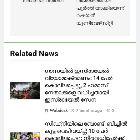
കൊറോണയില്ല
വിജയകരമായി
പൂര്‍ത്തിയാക്കിയെന്ന്
റഷ്യന്‍
യൂണിവേഴ്‌സിറ്റി
Related News
ഗാസയിൽ ഇസ്രായേൽ
വ്യോമാക്രമണം: 14 പേർ
കൊല്ലപ്പെട്ടു, 2 ഹമാസ്
നേതാക്കളെ വധിച്ചതായി
ഇസ്രായേൽ സേന
Webdesk
7 months ago
0
സിഡ്‌നിയിലെ ബോണ്ടി ബീച്ചിൽ
കൂട്ട വെടിവയ്പ്പ്; 10 പേർ
കൊല്ലപ്പെട്ടു: നിരവധിപേർക്ക്