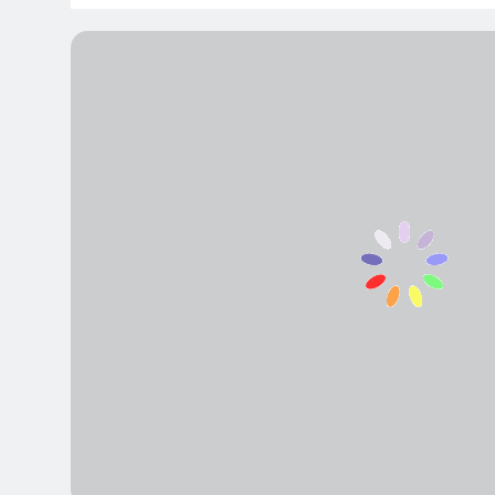
മുല്ലപ്പെരിയാ
നടപ്പാക്കാൻ പറ
4 Minutes Ago
കുതിരാന്‍ തു
എംഎല്‍എയ
2 Hours Ago
‘ കെ യു ജനീഷ്‌
പുറത്തുവിട്ട് മ
2 Hours Ago
‘നിയമസഭാ തിര
മുന്നിൽ പ്രതിഷേ
2 Hours Ago
വീട് എന്ന 
‘വെള്ളത്തിൽ
4 Hours Ago