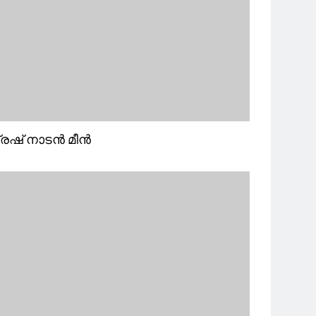
്രഷ് നാടൻ മീൻ