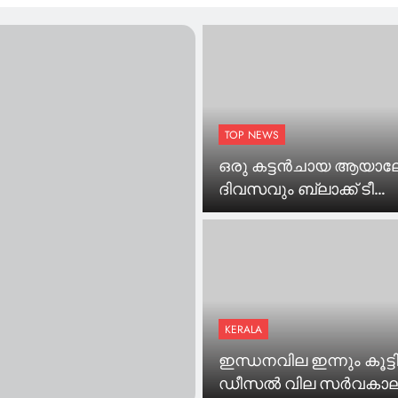
ർ ജലനിരപ്പ് ഉയർത്തുമെന്ന തമിഴ്നാടിന്റെ പ്രഖ്യാപനം, ഏ
്റില്ലെന്ന് എം എം മണി
രങ്കത്തിനു മുകളില്‍ നേരിയ മണ്ണിടിച്ചില്‍; സ്ഥലം സന്ദര്‍ശിച്ച്
ും
കുമാര്‍ വൃത്തികെട്ട രാഷ്ട്രീയം കളിക്കുന്നു’; ദുരിതാശ്വാസ ക്
TOP NEWS
ന്ത്രി പി സി വിഷ്ണുനാഥ്
ഒരു കട്ടന്‍ചായ ആയാല
ഞ്ഞെടുപ്പിൽ സീറ്റ് നൽകാമെന്ന് പറഞ്ഞ് കോൺഗ്രസ് പണം ത
ദിവസവും ബ്ലാക്ക് ടീ
ധിച്ച് സ്ത്രീയും കുട്ടികളും
കുടിക്കുന്നത് ഹൃദയാ
സ്ട്രോക്കും കുറയ്ക്കുന
രണ്ടുമുറിയുടെ പകുതിയോളം വെള്ളം; വീടിനുള്ളിൽ സഞ്ചരിക
’
പഠനം
KERALA
ഇന്ധനവില ഇന്നും കൂട്ടി
ഡീസൽ വില സർവകാ