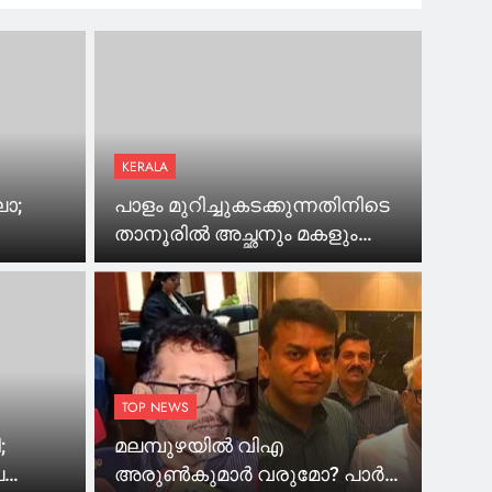
ത് വിജയ് സർക്കാർ ആയാലും തീരുമാനം
 ജില്ലാ കളക്ടറും കെ രാജന്‍
യാംപുകള്‍ സന്ദര്‍ശിച്ച ചിത്രങ്ങള്‍
KERALA
ോ;
പാളം മുറിച്ചുകടക്കുന്നതിനിടെ
ട്ടി’; രാഹുൽ ഗാന്ധിയുടെ വസതിക്ക്
താനൂരിൽ അച്ഛനും മകളും
ഘാതവും
ട്രെയിൻ തട്ടി മരിച്ചു
്നതായി
്കാൻ പലക, പാചകം ഉൾപ്പെടെ
TOP NEWS
;
മലമ്പുഴയില്‍ വിഎ
ല
അരുണ്‍കുമാര്‍ വരുമോ? പാര്‍ട്ടി