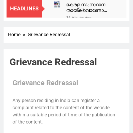
കേരള സംസ്ഥാന
HEADLINES
തായ്‌ക്വൊണ്ടോ
ചാമ്പ്യൻഷിപ്പ്:
35 Minutes Ago
സാത്വിക്
രാജേഷ് ട്രൂ ഹീറോ,
എൻ.എയ്ക്ക് വെള്ളി
സ്വന്തം ലൈഫ് ജാക്കറ്റ്
Home
Grievance Redressal
ഊരിക്കൊടുത്താണ്
59 Minutes Ago
മറ്റൊരാള്‍ക്ക്
അടിയന്തര
രക്ഷകനായത്,
സാഹചര്യം
സല്യൂട്ട്: ഹൈക്കോടതി
ഉണ്ടായാല്‍ അര്‍ജുന്‍
1 Hour Ago
Grievance Redressal
ആയങ്കിയെ
‘ബൈ മീ എ കോഫി’
വെടിവയ്ക്കാന്‍
ഇത് കാപ്പിക്കടയല്ല….;
നിര്‍ദേശം
ഫേസ്ബുക്ക്
2 Hours Ago
പോസ്റ്റുമായി മന്ത്രി
Grievance Redressal
മത്സ്യതൊഴിലാളികളെ
റോജി എം ജോൺ
കാണാതായ സംഭവം,
അനുനയ നീക്കവുമായി
2 Hours Ago
മുഖ്യമന്ത്രി; തിരച്ചിൽ
Any person residing in India can register a
നബിദിനം: യുഎഇയിൽ
ഊർജിതമാക്കുമെന്ന്
complaint related to the content of the website
അവധി പ്രഖ്യാപിച്ചു;
ഉറപ്പ് നൽകി
വാരാന്ത്യ അവധി
within a suitable period of time of the publication
5 Hours Ago
കൂടെയാകുമ്പോൾ
of the content.
‘സൂപ്പർ ഹോളിഡേ’!