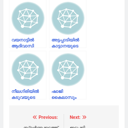
വയനാട്ടിൽ
അട്ടപ്പാടിയിൽ
ആദിവാസി
കാട്ടാനയുടെ
യുവാവിനെ
ആക്രമണത്തിൽ
കൊന്നു തിന്ന
ഊരുമൂപ്പൻ
കടുവയെ ചത്ത
കൊല്ലപ്പെട്ടു
നിലയിൽ
കണ്ടെത്തി
നീലഗിരിയില്‍
ഷാജി
കടുവയുടെ
കൈലാസും
അക്രമണത്തില്‍
പൃഥ്വിരാജും
ആദിവാസി സ്ത്രീ
ഒന്നിക്കുന്ന
കൊല്ലപ്പെട്ടു
കടുവയുടെ
Previous:
Next:
Post
സെക്കന്‍റ് ലുക്ക്
പോസ്റ്റര്‍
സ്വർണക്കടത്ത്
ഇടുക്കി