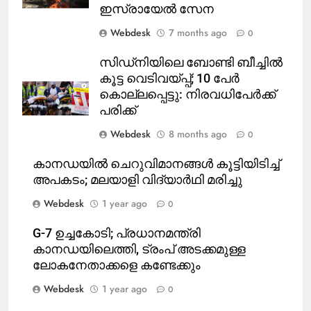
ഇസ്രായേൽ സേന
Webdesk
7 months ago
0
സിഡ്‌നിയിലെ ബോണ്ടി ബീച്ചിൽ
കൂട്ട വെടിവയ്പ്പ്; 10 പേർ
കൊല്ലപ്പെട്ടു: നിരവധിപേർക്ക്
പരിക്ക്
Webdesk
8 months ago
0
കാനഡയിൽ ചെറുവിമാനങ്ങള്‍ കൂട്ടിയിടിച്ച്
അപകടം; മലയാളി വിദ്യാര്‍ഥി മരിച്ചു
Webdesk
1 year ago
0
G-7 ഉച്ചകോടി; പ്രധാനമന്ത്രി
കാനഡയിലെത്തി, ട്രംപ് അടക്കമുള്ള
ലോകനേതാക്കളെ കണ്ടേക്കും
Webdesk
1 year ago
0