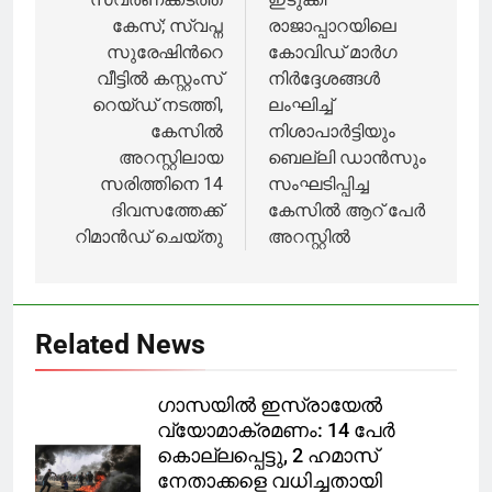
navigation
പുറത്തിറങ്ങി
കേസ്; സ്വപ്ന
രാജാപ്പാറയിലെ
സുരേഷിൻറെ
കോവിഡ് മാർഗ
വീട്ടിൽ കസ്റ്റംസ്
നിർദ്ദേശങ്ങൾ
റെയ്ഡ് നടത്തി,
ലംഘിച്ച്
കേസിൽ
നിശാപാർട്ടിയും
അറസ്റ്റിലായ
ബെല്ലി ഡാൻസും
സരിത്തിനെ 14
സംഘടിപ്പിച്ച
ദിവസത്തേക്ക്
കേസിൽ ആറ് പേർ
റിമാൻഡ് ചെയ്തു
അറസ്റ്റിൽ
Related News
ഗാസയിൽ ഇസ്രായേൽ
വ്യോമാക്രമണം: 14 പേർ
കൊല്ലപ്പെട്ടു, 2 ഹമാസ്
നേതാക്കളെ വധിച്ചതായി