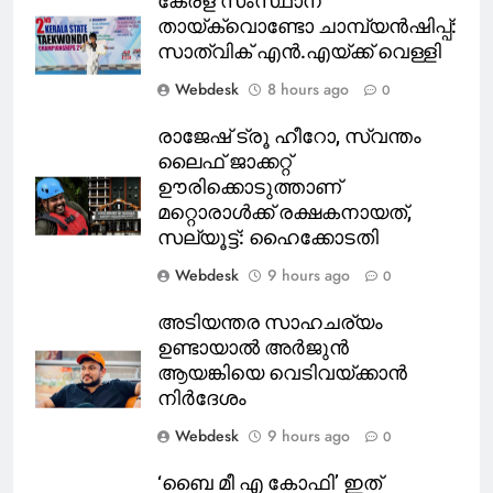
കേരള സംസ്ഥാന
തായ്‌ക്വൊണ്ടോ ചാമ്പ്യൻഷിപ്പ്:
സാത്വിക് എൻ.എയ്ക്ക് വെള്ളി
Webdesk
8 hours ago
0
രാജേഷ് ട്രൂ ഹീറോ, സ്വന്തം
ലൈഫ് ജാക്കറ്റ്
ഊരിക്കൊടുത്താണ്
മറ്റൊരാള്‍ക്ക് രക്ഷകനായത്,
സല്യൂട്ട്: ഹൈക്കോടതി
Webdesk
9 hours ago
0
അടിയന്തര സാഹചര്യം
ഉണ്ടായാല്‍ അര്‍ജുന്‍
ആയങ്കിയെ വെടിവയ്ക്കാന്‍
നിര്‍ദേശം
Webdesk
9 hours ago
0
‘ബൈ മീ എ കോഫി’ ഇത്