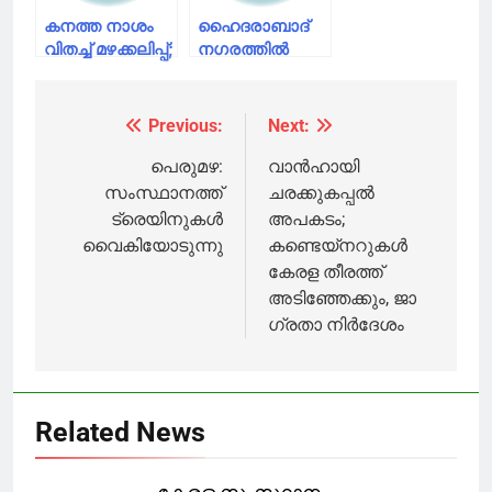
കനത്ത നാശം
ഹൈദരാബാദ്
വിതച്ച് മഴക്കലിപ്പ്;
നഗരത്തില്‍
വടക്കൻ
നാശം വിതച്ച്
ജില്ലകളിൽ
കനത്ത മഴ; 11
ഉരുൾ പൊട്ടലും
മരണം
Previous:
Next:
Post
മലവെള്ളപ്പാച്ചിലും
navigation
പെരുമഴ:
വാൻഹായി
സംസ്ഥാനത്ത്
ചരക്കുകപ്പൽ
ട്രെയിനുകൾ
അപകടം;
വൈകിയോടുന്നു
കണ്ടെയ്നറുകൾ
കേരള തീരത്ത്
അടിഞ്ഞേക്കും, ജാ​
ഗ്രതാ നിർദേശം
Related News