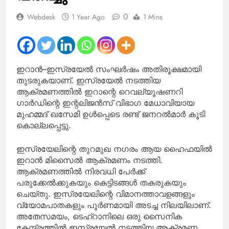
0
Webdesk
1 Year Ago
1 Mins
ഇറാൻ–ഇസ്രയേൽ സംഘർഷം അതിരൂക്ഷമായി
തുടരുകയാണ്. ഇസ്രയേൽ നടത്തിയ
ആക്രമണത്തിൽ ഇറാന്റെ റെവല്യൂഷണറി
ഗാർഡിന്റെ ഇന്റലിജൻസ് വിഭാഗ മേധാവിയായ
മുഹമ്മദ് ഖസേമി ഉൾപ്പെടെ രണ്ട് ജനറൽമാർ കൂടി
കൊല്ലപ്പെട്ടു.
ഇസ്രയേലിന്റെ തുറമുഖ നഗരം ആയ ഹൈഫയിൽ
ഇറാൻ മിസൈൽ ആക്രമണം നടത്തി.
ആക്രമണത്തിൽ നിരവധി പേർക്ക്
പരുക്കേൽക്കുകയും കെട്ടിടങ്ങൾ തകരുകയും
ചെയ്തു. ഇസ്രയേലിന്റെ വിമാനത്താവളങ്ങളും
വ്യോമപാതകളും പൂർണമായി അടച്ച നിലയിലാണ്.
അതേസമയം, ടെഹ്റാനിലെ ഒരു സൈനിക
കേന്ദ്രത്തിൽ ഇസ്രയേൽ നടത്തിയ ആക്രമണ