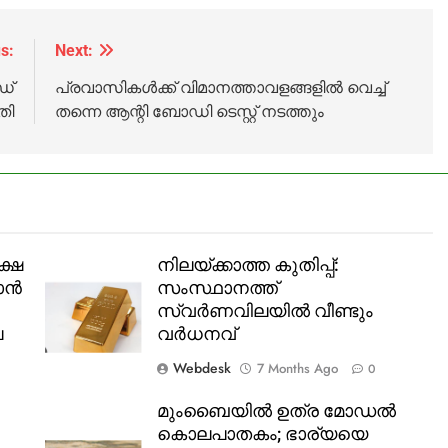
രിയിൽ
കോർപറേഷൻ
തെർമൽ പവർ
ട്ട്
പ്ലാൻറിൽ
s:
Next:
പൊട്ടിത്തെറി;
ഡ്
പ്രവാസികൾക്ക് വിമാനത്താവളങ്ങളിൽ വെച്ച്
അഞ്ചുപേര്‍
തി
തന്നെ ആന്റി ബോഡി ടെസ്റ്റ് നടത്തും
മരിച്ചു
ക്ഷ
നിലയ്ക്കാത്ത കുതിപ്പ്:
താൻ
സംസ്ഥാനത്ത്
സ്വർണവിലയിൽ വീണ്ടും
ല
വർധനവ്
Webdesk
7 Months Ago
0
മുംബൈയിൽ ഉത്ര മോഡൽ
കൊലപാതകം; ഭാര്യയെ