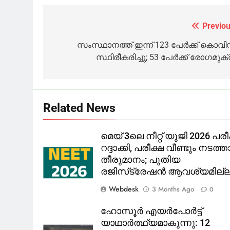
മെഡിക്കൽ
മേൽവിലാസം
ആശുപത്
വിദ്യാർത്ഥിനി
കൃത്യമായി
ഡോക്ടർ
ക്വാൻ്റെയ്നിൽ
നൽകാത്ത 227
ഉൾപ്പെടെ എ
Previou
Post
കഴിയവെ വീട്ടിൽ
കൊവിഡ്
പേർക്ക്
navigation
സംസ്ഥാനത്ത് ഇന്ന് 123 പേർക്ക് കൊവി
മരിച്ച നിലയിൽ
രോഗികളെ
കൊവിഡ്
സ്ഥിരീകരിച്ചു; 53 പേർക്ക് രോഗമുക്
കാണാതായി.
Related News
മെയ് 3ലെ നീറ്റ് യുജി 2026 പരീ
റദ്ദാക്കി, പരീക്ഷ വീണ്ടും നടത്
തീരുമാനം; പുതിയ
രജിസ്‌ട്രേഷൻ ആവശ്യമില്
Webdesk
3 Months Ago
0
ഹോസൂർ എയർപോർട്ട്
യാഥാർത്ഥ്യമാകുന്നു: 12