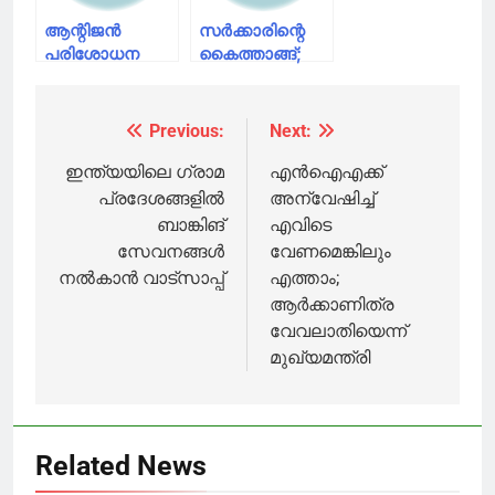
ആന്റിജൻ
സര്‍ക്കാരിന്റെ
പരിശോധന
കൈത്താങ്ങ്;
വർധിപ്പിക്കും;
രണ്ടുമാസത്തെ
രണ്ടര ലക്ഷം
സാമൂഹ്യക്ഷേമ
കിറ്റുകൾ
പെന്‍ഷന്‍ ഈ
Previous:
Next:
Post
വാങ്ങാൻ
മാസം
തീരുമാനം
അവസാനം
navigation
ഇന്ത്യയിലെ ഗ്രാമ
എൻഐഎക്ക്
വിതരണം
പ്രദേശങ്ങളിൽ
അന്വേഷിച്ച്
ചെയ്യും:
ബാങ്കിങ്
എവിടെ
മുഖ്യമന്ത്രി
സേവനങ്ങൾ
വേണമെങ്കിലും
നൽകാൻ വാട്‍സാപ്പ്
എത്താം;
ആർക്കാണിത്ര
വേവലാതിയെന്ന്
മുഖ്യമന്ത്രി
Related News