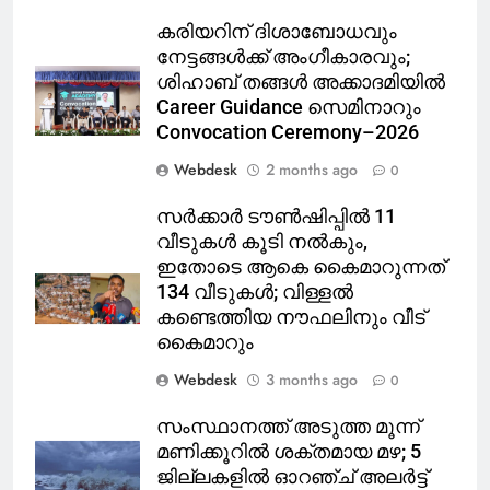
കരിയറിന് ദിശാബോധവും
നേട്ടങ്ങൾക്ക് അംഗീകാരവും;
ശിഹാബ് തങ്ങൾ അക്കാദമിയിൽ
Career Guidance സെമിനാറും
Convocation Ceremony–2026
Webdesk
2 months ago
0
സർക്കാർ ടൗൺഷിപ്പിൽ 11
വീടുകൾ കൂടി നൽകും,
ഇതോടെ ആകെ കൈമാറുന്നത്
134 വീടുകൾ; വിള്ളൽ
കണ്ടെത്തിയ നൗഫലിനും വീട്
കൈമാറും
Webdesk
3 months ago
0
സംസ്ഥാനത്ത് അടുത്ത മൂന്ന്
മണിക്കൂറിൽ ശക്തമായ മഴ; 5
ജില്ലകളിൽ ഓറഞ്ച് അലർട്ട്