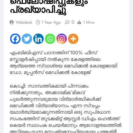
ഫെലോഷിപ്പുകളും
പ്രഖ്യാപിച്ചു
0
Webdesk
1 Year Ago
1 Mins
എംബിബിഎസ് പഠനത്തിന് 100% ഫീസ്
സ്കോളർഷിപ്പായി നൽകുന്ന കേരളത്തിലെ
ആദ്യത്തെ സ്വാശ്രയ മെഡിക്കൽ കോളേജായി
ഡോ. മൂപ്പൻസ് മെഡിക്കൽ കോളേജ്
കൊച്ചി: സാമ്പത്തികമായി പിന്നാക്കം
നിൽക്കുന്നതും, അക്കാദമിക് മികവ്
പുലർത്തുന്നവരുമായ വിദ്യാർത്ഥികൾക്ക്
മെഡിക്കൽ വിദ്യാഭ്യാസം എന്ന സ്വപ്നം
യഥാർത്ഥ്യമാക്കുന്നതിനായി ഒരു സുപ്രധാന
സംരംഭത്തിന് തുടക്കമിട്ട് ആസ്റ്റർ ഡിഎം ഹെൽത്ത്
കെയർ സ്ഥാപക ചെയർമാനും ആഗോളതലത്തിൽ
അറിയപ്പെടുന്ന മനുഷ്യസ്നേഹിയുമായ പത്മശ്രീ