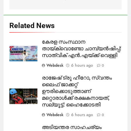
Related News
കേരള സംസ്ഥാന
തായ്‌ക്വൊണ്ടോ ചാമ്പ്യൻഷിപ്പ്:
സാത്വിക് എൻ.എയ്ക്ക് വെള്ളി
Webdesk
6 hours ago
0
രാജേഷ് ട്രൂ ഹീറോ, സ്വന്തം
ലൈഫ് ജാക്കറ്റ്
ഊരിക്കൊടുത്താണ്
മറ്റൊരാള്‍ക്ക് രക്ഷകനായത്,
സല്യൂട്ട്: ഹൈക്കോടതി
Webdesk
6 hours ago
0
അടിയന്തര സാഹചര്യം