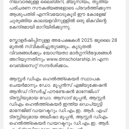
നിലവാരമുള്ള ലൈബ്രറി, മ്യൂസിയം, തൃതീയ
പരിചരണ സൗകര്യങ്ങളോടെ പ്രവർത്തിക്കുന്ന
ആശുപത്രി എന്നിവയോടുകൂടി ഈ കോളേജ്
ചുരുങ്ങിയ കാലയളവിനുള്ളിൽ ഒരു മികവിന്റെ
കേന്ദ്രമായി മാറിയിരിക്കുന്നു.
സ്കോളർഷിപ്പിനുള്ള അപേക്ഷകൾ 2025 ജൂലൈ 28
മുതൽ സ്വീകരിച്ചുതുടങ്ങും. കൂടുതൽ
വിവരങ്ങൾക്കും യോഗ്യതാ മാർഗ്ഗനിർദ്ദേശങ്ങൾ
അറിയുന്നതിനും www.dmscholarship.in എന്ന
വെബ്‌സൈറ്റ് സന്ദർശിക്കാം.
ആസ്റ്റർ ഡിഎം ഹെൽത്ത്‌കെയർ സ്ഥാപക
ചെയർമാനും ഡോ. മൂപ്പൻസ് എജ്യുക്കേഷൻ
ആൻഡ് റിസർച്ച് ഫൗണ്ടേഷൻ മാനേജിംഗ്
ട്രസ്റ്റിയുമായ ഡോ. ആസാദ് മൂപ്പൻ, ആസ്റ്റർ
ഡിഎം ഹെൽത്ത്‌കെയർ ഇന്ത്യ ഡെപ്യൂട്ടി
മാനേജിങ് ഡയറക്ടറും ഡി.എം.ഇ. ആർ. എഫ്
ട്രസ്റ്റിയുമായ അലീഷാ മൂപ്പൻ, ആസ്റ്റർ ഡിഎം
ഹെൽത്ത്‌കെയർ ഡയറക്ടറും ഡി.എം.ഇ. ആർ.