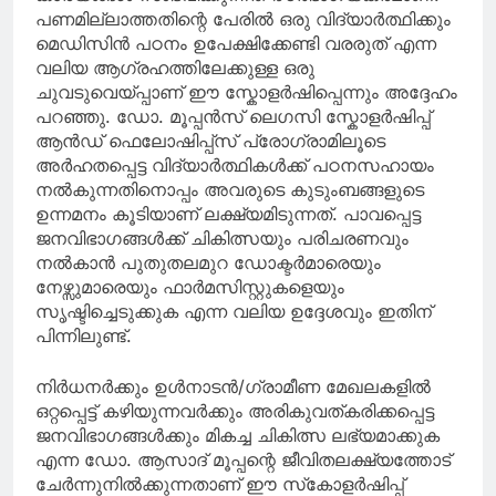
പണമില്ലാത്തതിന്റെ പേരിൽ ഒരു വിദ്യാർത്ഥിക്കും
മെഡിസിൻ പഠനം ഉപേക്ഷിക്കേണ്ടി വരരുത് എന്ന
വലിയ ആഗ്രഹത്തിലേക്കുള്ള ഒരു
ചുവടുവെയ്പ്പാണ് ഈ സ്കോളർഷിപ്പെന്നും അദ്ദേഹം
പറഞ്ഞു. ഡോ. മൂപ്പൻസ് ലെഗസി സ്കോളർഷിപ്പ്
ആൻഡ് ഫെലോഷിപ്പ്സ് പ്രോഗ്രാമിലൂടെ
അർഹതപ്പെട്ട വിദ്യാർത്ഥികൾക്ക് പഠനസഹായം
നൽകുന്നതിനൊപ്പം അവരുടെ കുടുംബങ്ങളുടെ
ഉന്നമനം കൂടിയാണ് ലക്ഷ്യമിടുന്നത്. പാവപ്പെട്ട
ജനവിഭാഗങ്ങൾക്ക് ചികിത്സയും പരിചരണവും
നൽകാൻ പുതുതലമുറ ഡോക്ടർമാരെയും
നേഴ്സുമാരെയും ഫാർമസിസ്റ്റുകളെയും
സൃഷ്ടിച്ചെടുക്കുക എന്ന വലിയ ഉദ്ദേശവും ഇതിന്
പിന്നിലുണ്ട്.
നിർധനർക്കും ഉൾനാടൻ/ഗ്രാമീണ മേഖലകളിൽ
ഒറ്റപ്പെട്ട് കഴിയുന്നവർക്കും അരികുവത്കരിക്കപ്പെട്ട
ജനവിഭാഗങ്ങൾക്കും മികച്ച ചികിത്സ ലഭ്യമാക്കുക
എന്ന ഡോ. ആസാദ് മൂപ്പന്റെ ജീവിതലക്ഷ്യത്തോട്
ചേർന്നുനിൽക്കുന്നതാണ് ഈ സ്‌കോളർഷിപ്പ്