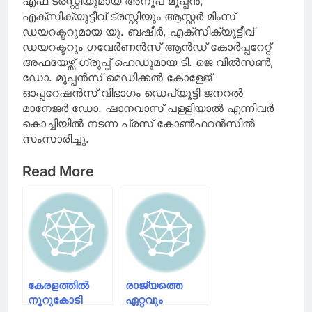
എഫ് ട്രസ്റ്റിയുമായ അനൂപ് മൂപ്പൻ,
എക്സിക്യൂട്ടീവ് ട്രസ്റ്റിയും ആസ്റ്റർ മിംസ്
ഡയറക്ടറുമായ യു. ബഷീർ, എക്‌സിക്യൂട്ടീവ്
ഡയറക്ടറും ഗവേര്‍ണന്‍സ് ആൻഡ് കോര്‍പ്പറേറ്റ്
അഫയേഴ്സ് ഗ്രൂപ്പ് ഹെഡുമായ ടി. ജെ വില്‍സണ്‍,
ഡോ. മൂപ്പൻസ് മെഡിക്കൽ കോളേജ്
ഓപ്പറേഷൻസ് വിഭാഗം ഡെപ്യൂട്ടി ജനറൽ
മാനേജർ ഡോ. ഷാനവാസ് പള്ളിയാൽ എന്നിവർ
കൊച്ചിയിൽ നടന്ന പ്രസ് കോൺഫറൻസിൽ
സംസാരിച്ചു.
Read More
കേരളത്തിൽ
രാജ്യത്തെ
നൂറുകോടി
ഏറ്റവും