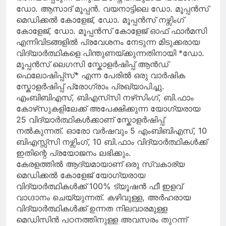
ഡോ. ആസാദ് മൂപ്പൻ. വയനാട്ടിലെ ഡോ. മൂപ്പൻസ്
മെഡിക്കൽ കോളേജ്, ഡോ. മൂപ്പൻസ് നഴ്സിംഗ്
കോളേജ്, ഡോ. മൂപ്പൻസ് കോളേജ് ഓഫ് ഫാർമസി
എന്നിവിടങ്ങളിൽ പ്രവേശനം നേടുന്ന മിടുക്കരായ
വിദ്യാർത്ഥികളെ പിന്തുണയ്ക്കുന്നതിനായി *ഡോ.
മൂപ്പൻസ് ലെഗസി സ്കോളർഷിപ്പ് ആൻഡ്
ഫെലോഷിപ്പ്സ്* എന്ന പേരിൽ ഒരു വാർഷിക
സ്കോളർഷിപ്പ് പ്രോഗ്രാം പ്രഖ്യാപിച്ചു.
എംബിബിഎസ്, ബിഎസ്‌സി നഴ്‌സിംഗ്, ബി.ഫാം
കോഴ്‌സുകളിലേക്ക് അപേക്ഷിക്കുന്ന യോഗ്യരായ
25 വിദ്യാർത്ഥികൾക്കാണ് സ്കോളർഷിപ്പ്
നൽകുന്നത്. ഓരോ വർഷവും 5 എംബിബിഎസ്, 10
ബിഎസ്സ്സി നഴ്സിംഗ്, 10 ബി.ഫാം വിദ്യാർത്ഥികൾക്ക്
ഇതിന്റെ പ്രയോജനം ലഭിക്കും.
കേരളത്തിൽ ആദ്യമായാണ് ഒരു സ്വകാര്യ
മെഡിക്കൽ കോളേജ് യോഗ്യരായ
വിദ്യാർത്ഥികൾക്ക് 100% ട്യൂഷൻ ഫീ ഇളവ്
വാഗ്ദാനം ചെയ്യുന്നത്. കഴിവുള്ള, അർഹരായ
വിദ്യാർത്ഥികൾക്ക് ഉന്നത നിലവാരമുള്ള
മെഡിസിൻ പഠനത്തിനുള്ള അവസരം തുറന്ന്