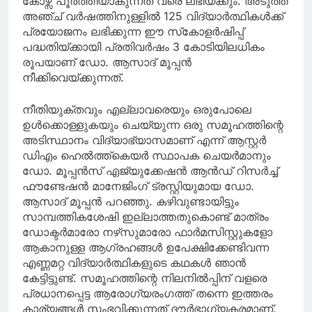
കോഴ്സ് പൂർത്തിയാകുന്നത് വരെ ലഭിയ്ക്കും. അടുത്ത
അഞ്ച് വർഷത്തിനുള്ളിൽ 125 വിദ്യാർത്ഥികൾക്ക്
പ്രയോജനം ലഭിക്കുന്ന ഈ സ്‌കോളർഷിപ്പ്
പദ്ധതിയ്ക്കായി പ്രതിവർഷം 3 കോടിയിലധികം
രൂപയാണ് ഡോ. ആസാദ്‌ മൂപ്പൻ
നീക്കിവെയ്ക്കുന്നത്.
നീതിയുക്തവും എല്ലാവരെയും ഒരുപോലെ
ഉൾക്കൊള്ളുകയും ചെയ്യുന്ന ഒരു സമൂഹത്തിന്റെ
അടിസ്ഥാനം വിദ്യാഭ്യാസമാണ് എന്ന് ആസ്റ്റർ
ഡിഎം ഹെൽത്ത്‌കെയർ സ്ഥാപക ചെയർമാനും
ഡോ. മൂപ്പൻസ് എജ്യുക്കേഷൻ ആൻഡ് റിസർച്ച്
ഫൗണ്ടേഷൻ മാനേജിംഗ് ട്രസ്റ്റിയുമായ ഡോ.
ആസാദ് മൂപ്പൻ പറഞ്ഞു. കഴിവുണ്ടായിട്ടും
സാമ്പത്തികശേഷി ഇല്ലാത്തതുകൊണ്ട് മാത്രം
ഡോക്ടർമാരോ നഴ്‌സുമാരോ ഫാർമസിസ്റ്റുകളോ
ആകാനുള്ള ആഗ്രഹങ്ങൾ ഉപേക്ഷിക്കേണ്ടിവന്ന
എണ്ണമറ്റ വിദ്യാർത്ഥികളുടെ കഥകൾ ഞാൻ
കേട്ടിട്ടുണ്ട്. സമൂഹത്തിന്റെ നിലനിൽപ്പിന് വളരെ
പ്രധാനപ്പെട്ട ആരോഗ്യരംഗത്ത് തന്നെ ഇത്തരം
കാര്യങ്ങൾ സംഭവിക്കുന്നത് ദൗർഭാഗ്യകരമാണ്.