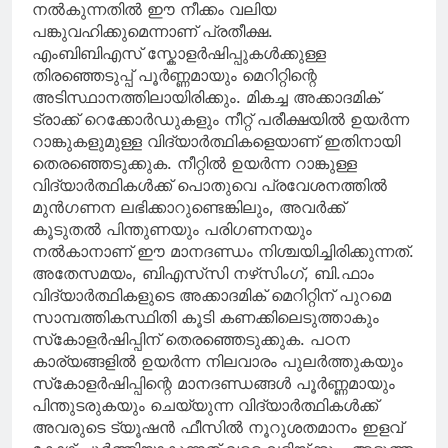
നൽകുന്നതിൽ ഈ നീക്കം വലിയ
പങ്കുവഹിക്കുമെന്നാണ് പ്രതീക്ഷ.
എംബിബിഎസ് സ്കോളർഷിപ്പുകൾക്കുള്ള
തിരഞ്ഞെടുപ്പ് പൂർണ്ണമായും മെറിറ്റിന്റെ
അടിസ്ഥാനത്തിലായിരിക്കും. മികച്ച അക്കാദമിക്
ട്രാക്ക് റെക്കോർഡുകളും നീറ്റ് പരീക്ഷയിൽ ഉയർന്ന
റാങ്കുകളുമുള്ള വിദ്യാർത്ഥികളെയാണ് ഇതിനായി
തെരഞ്ഞെടുക്കുക. നീറ്റിൽ ഉയർന്ന റാങ്കുള്ള
വിദ്യാർത്ഥികൾക്ക് പൊതുവെ പ്രവേശനത്തിൽ
മുൻഗണന ലഭിക്കാറുണ്ടെങ്കിലും, അവർക്ക്
കൂടുതൽ പിന്തുണയും പരിഗണനയും
നൽകാനാണ് ഈ മാനദണ്ഡം നിശ്ചയിച്ചിരിക്കുന്നത്.
അതേസമയം, ബിഎസ്‌സി നഴ്‌സിംഗ്, ബി.ഫാം
വിദ്യാർത്ഥികളുടെ അക്കാദമിക് മെറിറ്റിന് പുറമെ
സാമ്പത്തികസ്ഥിതി കൂടി കണക്കിലെടുത്താകും
സ്‌കോളർഷിപ്പിന് തെരഞ്ഞെടുക്കുക. പഠന
കാര്യങ്ങളിൽ ഉയർന്ന നിലവാരം പുലർത്തുകയും
സ്‌കോളർഷിപ്പിന്റെ മാനദണ്ഡങ്ങൾ പൂർണ്ണമായും
പിന്തുടരുകയും ചെയ്യുന്ന വിദ്യാർത്ഥികൾക്ക്
അവരുടെ ട്യൂഷൻ ഫീസിൽ നൂറുശതമാനം ഇളവ്