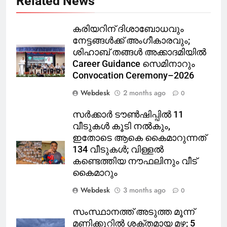
Related News
കരിയറിന് ദിശാബോധവും
നേട്ടങ്ങൾക്ക് അംഗീകാരവും;
ശിഹാബ് തങ്ങൾ അക്കാദമിയിൽ
Career Guidance സെമിനാറും
Convocation Ceremony–2026
Webdesk
2 months ago
0
സർക്കാർ ടൗൺഷിപ്പിൽ 11
വീടുകൾ കൂടി നൽകും,
ഇതോടെ ആകെ കൈമാറുന്നത്
134 വീടുകൾ; വിള്ളൽ
കണ്ടെത്തിയ നൗഫലിനും വീട്
കൈമാറും
Webdesk
3 months ago
0
സംസ്ഥാനത്ത് അടുത്ത മൂന്ന്
മണിക്കൂറിൽ ശക്തമായ മഴ; 5