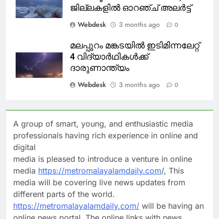
ജില്ലകളിൽ ഓറഞ്ച് അലർട്ട്
Webdesk
3 months ago
0
മലപ്പുറം മങ്കടയിൽ ഇടിമിന്നലേറ്റ്
4 വിദ്യാർഥികൾക്ക്
ദാരുണാന്ത്യം
Webdesk
3 months ago
0
A group of smart, young, and enthusiastic media
professionals having rich experience in online and
digital
media is pleased to introduce a venture in online
media
https://metromalayalamdaily.com
/, This
media will be covering live news updates from
different parts of the world.
https://metromalayalamdaily.com/
will be having an
online news portal. The online links with news