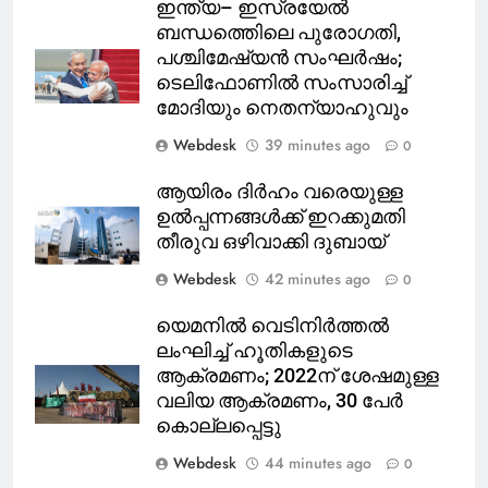
ഇന്ത്യ– ഇസ്രയേൽ
ബന്ധത്തിെലെ പുരോഗതി,
പശ്ചിമേഷ്യൻ സംഘർഷം;
ടെലിഫോണിൽ സംസാരിച്ച്
മോദിയും നെതന്യാഹുവും
Webdesk
39 minutes ago
0
ആയിരം ദിര്‍ഹം വരെയുള്ള
ഉല്‍പ്പന്നങ്ങള്‍ക്ക് ഇറക്കുമതി
തീരുവ ഒഴിവാക്കി ദുബായ്
Webdesk
42 minutes ago
0
യെമനിൽ വെടിനിർത്തൽ
ലംഘിച്ച് ഹൂതികളുടെ
ആക്രമണം; 2022ന് ശേഷമുള്ള
വലിയ ആക്രമണം, 30 പേർ
കൊല്ലപ്പെട്ടു
Webdesk
44 minutes ago
0