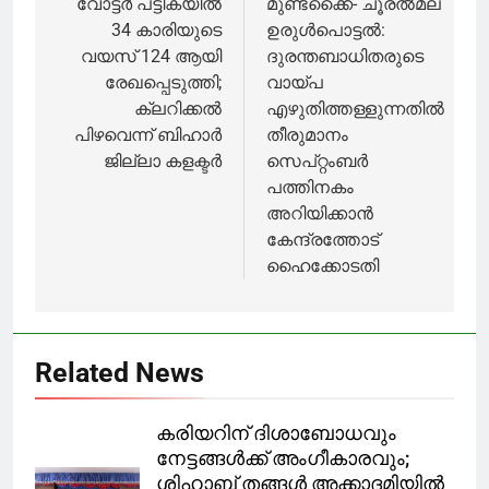
ചെയ്തു
ഉദ്ഘാടനം
navigation
വോട്ടർ പട്ടികയിൽ
മുണ്ടക്കൈ- ചൂരല്‍മല
ചെയ്തു
34 കാരിയുടെ
ഉരുള്‍പൊട്ടല്‍:
വയസ് 124 ആയി
ദുരന്തബാധിതരുടെ
രേഖപ്പെടുത്തി;
വായ്പ
ക്ലറിക്കൽ
എഴുതിത്തള്ളുന്നതില്‍
പിഴവെന്ന് ബിഹാർ
തീരുമാനം
ജില്ലാ കളക്ടർ
സെപ്റ്റംബര്‍
പത്തിനകം
അറിയിക്കാന്‍
കേന്ദ്രത്തോട്
ഹൈക്കോടതി
Related News
കരിയറിന് ദിശാബോധവും
നേട്ടങ്ങൾക്ക് അംഗീകാരവും;
ശിഹാബ് തങ്ങൾ അക്കാദമിയിൽ