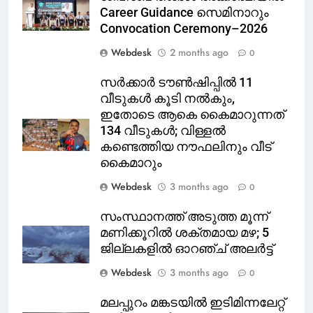
Career Guidance സെമിനാറും
Convocation Ceremony–2026
Webdesk
2 months ago
0
സർക്കാർ ടൗൺഷിപ്പിൽ 11
വീടുകൾ കൂടി നൽകും,
ഇതോടെ ആകെ കൈമാറുന്നത്
134 വീടുകൾ; വിള്ളൽ
കണ്ടെത്തിയ നൗഫലിനും വീട്
കൈമാറും
Webdesk
3 months ago
0
സംസ്ഥാനത്ത് അടുത്ത മൂന്ന്
മണിക്കൂറിൽ ശക്തമായ മഴ; 5
ജില്ലകളിൽ ഓറഞ്ച് അലർട്ട്
Webdesk
3 months ago
0
മലപ്പുറം മങ്കടയിൽ ഇടിമിന്നലേറ്റ്