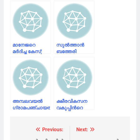
മാനേജറെ
സുൽത്താൻ
മർദിച്ച കേസ്;
ബത്തേരി
ഉണ്ണിമുകുന്ദനെ
മുനിസിപ്പാലിറ്റിയിലെ
ചോദ്യം
മൈനസ് ടു
ചെയ്തു
മുതൽ പ്ലസ് ടു
വരെയുള്ള
അദ്ധ്യാപകർക്ക്
ഓൺലൈൻ നവ
മാധ്യമങ്ങളെ
അമ്പലവയൽ
ക്ഷീരവികസന
പരിചയപ്പെടുത്തുന്ന
ഗ്രാമപഞ്ചായത്തിന്റെ
വകുപ്പിൻറെ
മൂന്ന് ദിവസത്തെ
2021-22
സബ്‌സിഡി
അദ്ധ്യാപക
വർഷത്തെ
നിരക്കിൽ
പരിശീലനം
വികസന രേഖ
വൈക്കോൽ
Previous:
Next:
Post
ആരംഭിച്ചു
പ്രകാശനം
വിതരണ പദ്ധതി