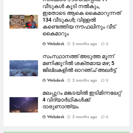
വീടുകൾ കൂടി നൽകും,
ഇതോടെ ആകെ കൈമാറുന്നത്
134 വീടുകൾ; വിള്ളൽ
കണ്ടെത്തിയ നൗഫലിനും വീട്
കൈമാറും
Webdesk
3 months ago
0
സംസ്ഥാനത്ത് അടുത്ത മൂന്ന്
മണിക്കൂറിൽ ശക്തമായ മഴ; 5
ജില്ലകളിൽ ഓറഞ്ച് അലർട്ട്
Webdesk
3 months ago
0
മലപ്പുറം മങ്കടയിൽ ഇടിമിന്നലേറ്റ്
4 വിദ്യാർഥികൾക്ക്
ദാരുണാന്ത്യം
Webdesk
3 months ago
0