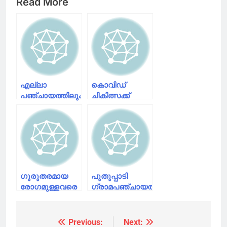
Read More
എല്ലാ
കൊവിഡ്
പഞ്ചായത്തിലും
ചികിത്സക്ക്
ഫസ്റ്റ് ലൈൻ
സൗകര്യമൊരുക്കാൻ
ട്രീറ്റ്‌മെന്റ്
സംസ്ഥാനത്ത്
ഒരുക്കും;
മൂന്ന്
ശാരീരിക
പ്ലാനുകൾ;
അകലം
വിശദീകരിച്ച്
നിർബന്ധമായി
മുഖ്യമന്ത്രി
പാലിക്കണമെന്ന്
ഗുരുതരമായ
പുതുപ്പാടി
മുഖ്യമന്ത്രി
രോഗമുള്ളവരെ
ഗ്രാമപഞ്ചായത്ത്
വെന്റിലേറ്റർ,
ഫസ്റ്റ്‌ലൈന്‍
ഐസിയു
ട്രീറ്റ്‌മെന്റ്
സംവിധാനമുള്ള
സെന്റര്‍
Previous:
Next:
Post