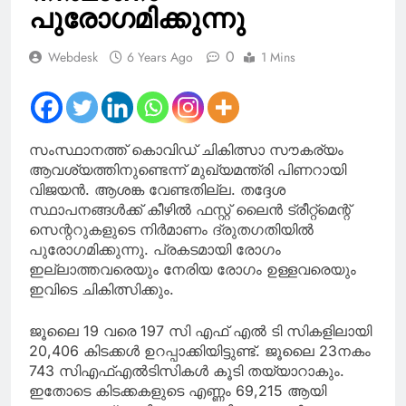
സംസാരിച്ച് മോദിയും
പുരോഗമിക്കുന്നു
നെതന്യാഹുവും
0
Webdesk
6 Years Ago
1 Mins
സംസ്ഥാനത്ത് കൊവിഡ് ചികിത്സാ സൗകര്യം
ആവശ്യത്തിനുണ്ടെന്ന് മുഖ്യമന്ത്രി പിണറായി
വിജയൻ. ആശങ്ക വേണ്ടതില്ല. തദ്ദേശ
സ്ഥാപനങ്ങൾക്ക് കീഴിൽ ഫസ്റ്റ് ലൈൻ ട്രീറ്റ്‌മെന്റ്
സെന്ററുകളുടെ നിർമാണം ദ്രുതഗതിയിൽ
പുരോഗമിക്കുന്നു. പ്രകടമായി രോഗം
ഇല്ലാത്തവരെയും നേരിയ രോഗം ഉള്ളവരെയും
ഇവിടെ ചികിത്സിക്കും.
ജൂലൈ 19 വരെ 197 സി എഫ് എൽ ടി സികളിലായി
20,406 കിടക്കൾ ഉറപ്പാക്കിയിട്ടുണ്ട്. ജൂലൈ 23നകം
743 സിഎഫ്എൽടിസികൾ കൂടി തയ്യാറാകും.
ഇതോടെ കിടക്കകളുടെ എണ്ണം 69,215 ആയി