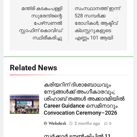
കൊവിഡ്
ഉദ്ഘാടനത്തിനൊരുങ്ങി
ആശുപത്രികളിൽ
navigation
മന്ത്രി കടകംപള്ളി
സംസ്ഥാനത്ത് ഇന്ന്
പ്രവേശിപ്പിക്കും;
സുരേന്ദ്രന്റെ
528 സമ്പർക്ക
മുഖ്യമന്ത്രി
പേഴ്‌സണൽ
രോഗികൾ; ആക്ടീവ്
പിണറായി
സ്റ്റാഫിന് കൊവിഡ്
ക്ലസ്റ്ററുകളുടെ
വിജയൻ
സ്ഥിരീകരിച്ചു
എണ്ണം 101 ആയി
Related News
കരിയറിന് ദിശാബോധവും
നേട്ടങ്ങൾക്ക് അംഗീകാരവും;
ശിഹാബ് തങ്ങൾ അക്കാദമിയിൽ
Career Guidance സെമിനാറും
Convocation Ceremony–2026
Webdesk
2 months ago
0
സർക്കാർ ടൗൺഷിപ്പിൽ 11