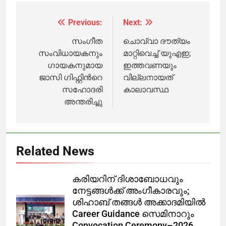
വാദം തെറ്റ് : കെ
ശിവശങ്കര്‍
സുരേന്ദ്രന്‍
പറഞ്ഞിട്ടെന്ന്
Previous:
Next:
Post
കീഴ്
ജീവനക്കാരന്‍;
navigation
സംഗീത
ചൊവ്വാ ദൗത്യം
കുരുക്ക്
സംവിധായകനും
മാറ്റിവെച്ച് യുഎഇ;
മുറുകുന്നു
ഗായകനുമായ
ഇത്തവണയും
ജാസി ഗിഫ്റ്റിന്‍റെ
വില്ലനായത്
സഹോദരി
കാലാവസ്ഥ
അന്തരിച്ചു
Related News
കരിയറിന് ദിശാബോധവും
നേട്ടങ്ങൾക്ക് അംഗീകാരവും;
ശിഹാബ് തങ്ങൾ അക്കാദമിയിൽ
Career Guidance സെമിനാറും
Convocation Ceremony–2026