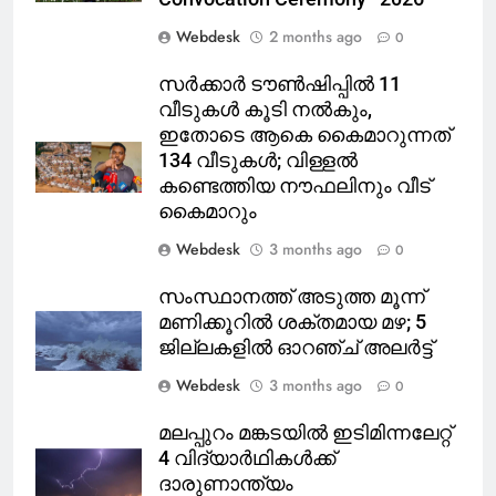
Webdesk
2 months ago
0
സർക്കാർ ടൗൺഷിപ്പിൽ 11
വീടുകൾ കൂടി നൽകും,
ഇതോടെ ആകെ കൈമാറുന്നത്
134 വീടുകൾ; വിള്ളൽ
കണ്ടെത്തിയ നൗഫലിനും വീട്
കൈമാറും
Webdesk
3 months ago
0
സംസ്ഥാനത്ത് അടുത്ത മൂന്ന്
മണിക്കൂറിൽ ശക്തമായ മഴ; 5
ജില്ലകളിൽ ഓറഞ്ച് അലർട്ട്
Webdesk
3 months ago
0
മലപ്പുറം മങ്കടയിൽ ഇടിമിന്നലേറ്റ്
4 വിദ്യാർഥികൾക്ക്
ദാരുണാന്ത്യം