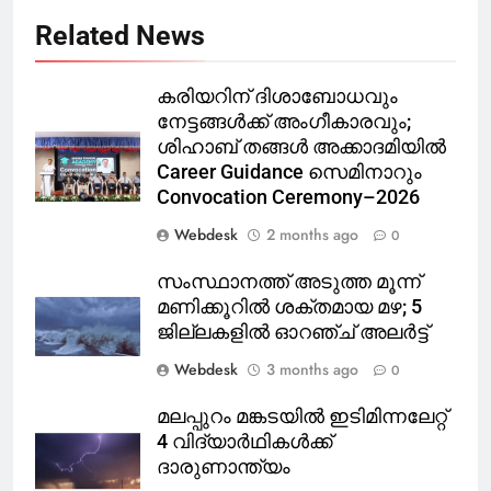
Related News
കരിയറിന് ദിശാബോധവും
നേട്ടങ്ങൾക്ക് അംഗീകാരവും;
ശിഹാബ് തങ്ങൾ അക്കാദമിയിൽ
Career Guidance സെമിനാറും
Convocation Ceremony–2026
Webdesk
2 months ago
0
സംസ്ഥാനത്ത് അടുത്ത മൂന്ന്
മണിക്കൂറിൽ ശക്തമായ മഴ; 5
ജില്ലകളിൽ ഓറഞ്ച് അലർട്ട്
Webdesk
3 months ago
0
മലപ്പുറം മങ്കടയിൽ ഇടിമിന്നലേറ്റ്
4 വിദ്യാർഥികൾക്ക്
ദാരുണാന്ത്യം