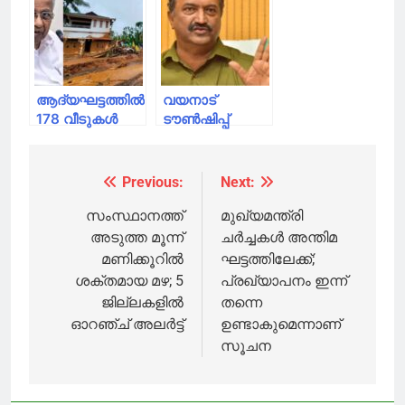
വീടുകൾ ആദ്യ
വീടുകളുടെ മുറ്റം
ഘട്ടം
ചെളി കൊണ്ട്
കൈമാറാൻ
നിറഞ്ഞു,
തീരുമാനം,
പരാതി
നറുക്കെടുപ്പിലൂടെ
ആദ്യഘട്ടത്തിൽ
വയനാട്
കൈമാറും; ടി
178 വീടുകൾ
ടൗൺഷിപ്പ്
സിദ്ദിഖ്
കൈമാറും,
തയ്യാറാകുന്നു;
മുണ്ടക്കൈ
ഫെബ്രുവരി
ദുരന്ത
മൂന്നാം
Previous:
Next:
Post
ബാധിതർക്കുള്ള
വാരത്തോടെ
വീടുകൾ
ആദ്യ ബാച്ച്
navigation
സംസ്ഥാനത്ത്
മുഖ്യമന്ത്രി
നറുക്കെടുപ്പിലൂടെ
വീടുകൾ
അടുത്ത മൂന്ന്
ചര്‍ച്ചകള്‍ അന്തിമ
കൈമാറും
അർഹരായവർക്ക്
മണിക്കൂറിൽ
ഘട്ടത്തിലേക്ക്;
കൈമാറും
ശക്തമായ മഴ; 5
പ്രഖ്യാപനം ഇന്ന്
ജില്ലകളിൽ
തന്നെ
ഓറഞ്ച് അലർട്ട്
ഉണ്ടാകുമെന്നാണ്
സൂചന