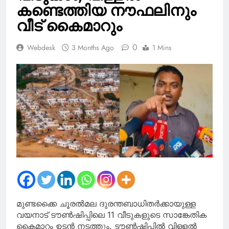
താഴ്ചയിലേക്ക്
കണ്ടെത്തിയ നൗഫലിനും
വീട് കൈമാറും
0
Webdesk
3 Months Ago
1 Mins
മുണ്ടക്കൈ ചൂരൽമല ദുരന്തബാധിതർക്കായുള്ള
വയനാട് ടൗൺഷിപ്പിലെ 11 വീടുകളുടെ സാങ്കേതിക
കൈമാറ്റം ഉടൻ നടത്തും. ടൗൺഷിപ്പിൽ വിള്ളൽ