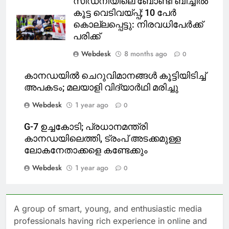
സിഡ്‌നിയിലെ ബോണ്ടി ബീച്ചിൽ
കൂട്ട വെടിവയ്പ്പ്; 10 പേർ
കൊല്ലപ്പെട്ടു: നിരവധിപേർക്ക്
പരിക്ക്
Webdesk
8 months ago
0
കാനഡയിൽ ചെറുവിമാനങ്ങള്‍ കൂട്ടിയിടിച്ച്
അപകടം; മലയാളി വിദ്യാര്‍ഥി മരിച്ചു
Webdesk
1 year ago
0
G-7 ഉച്ചകോടി; പ്രധാനമന്ത്രി
കാനഡയിലെത്തി, ട്രംപ് അടക്കമുള്ള
ലോകനേതാക്കളെ കണ്ടേക്കും
Webdesk
1 year ago
0
A group of smart, young, and enthusiastic media
professionals having rich experience in online and