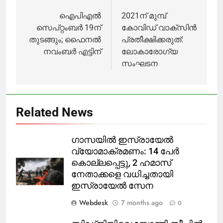
മൃതദേഹം
സ്വദേശിനി
കുഴിയിലേക്ക്
navigation
ഐപിഎല്‍
2021ന് മുമ്പ്
തട്ടിയത്
സെപ്റ്റംബര്‍ 19ന്
കോവിഡ് വാക്‌സിന്‍
വിവാദമാകുന്നു;
തുടങ്ങും; ഫൈനല്‍
പ്രതീക്ഷിക്കരുത്:
സംഭവം
നവംബര്‍ എട്ടിന്‌
ലോകാരോഗ്യ
ആന്ധ്രയിലെ
സംഘടന
തിരുപ്പതിയിൽ
Related News
ഗാസയിൽ ഇസ്രായേൽ
വ്യോമാക്രമണം: 14 പേർ
കൊല്ലപ്പെട്ടു, 2 ഹമാസ്
നേതാക്കളെ വധിച്ചതായി
ഇസ്രായേൽ സേന
Webdesk
7 months ago
0