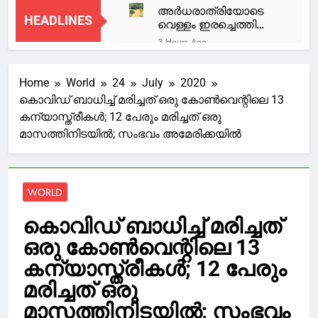
അർധരാത്രിയോടെ
HEADLINES
വെള്ളം ഇരച്ചെത്തി
വീടുകൾ മുങ്ങി:
3 Hours Ago
കെട്ടിനിന്നത് ഒരു
‘മത്സ്യത്തൊഴിലാളികൾ
ദിവസത്തിലേറെ
ക്രിസ്തീയ വിഭാഗത്തിൽ
Home
World
24
July
2020
ഉള്ളവരായതിനാൽ
3 Hours Ago
അവിടേക്കു പോകേണ്ടത്
കൊവിഡ് ബാധിച്ച് മരിച്ചത് ഒരു കോണ്‍വെന്റിലെ 13
‘കുറച്ചു മനഃസാക്ഷി
ക്രിസ്ത്യൻ
കന്യാസ്ത്രീകള്‍; 12 പേരും മരിച്ചത് ഒരു
കാണിച്ചിരുന്നെങ്കിൽ…
മന്ത്രിമാരാണെന്ന
അവസാനമായി ഒന്നു
മാസത്തിനിടയില്‍; സംഭവം അമേരിക്കയില്‍
3 Hours Ago
ധാരണയാണ്
തൊടാൻ പോലും
റെയിൽവേ സ്റ്റേഷൻ
മുഖ്യമന്ത്രിക്ക്’ : വിവാദം
കഴിഞ്ഞില്ലല്ലോ’;
മാസ്റ്റർ ജോലി വാഗ്ദാനം
വേദനയോടെ
ചെയ്ത്15.90 ലക്ഷം
3 Hours Ago
രാജേഷിന്റെ കുടുംബം
WORLD
രൂപ തട്ടി;
ആളെ ‘കണ്ടില്ലെങ്കിൽ’
ദമ്പതികൾക്കായി
എൽപിജി സിലിണ്ടർ
തിരച്ചിൽ
കൊവിഡ് ബാധിച്ച് മരിച്ചത്
ബുക്കിങ് റദ്ദാക്കുന്നു;
3 Hours Ago
വിശദീകരണം
ഒരു കോണ്‍വെന്റിലെ 13
ഫ്രഷ് കട്ട് പ്ലാന്റ്
നൽകാതെ കമ്പനികൾ
ഹൈക്കോടതിയുടെ
കന്യാസ്ത്രീകള്‍; 12 പേരും
അന്തിമവിധി വരും വരെ
3 Hours Ago
മരിച്ചത് ഒരു
പ്രവർത്തിപ്പിക്കില്ല;
ഉപരോധ സമരം
മാസത്തിനിടയില്‍; സംഭവം
അവസാനിപ്പിച്ചു