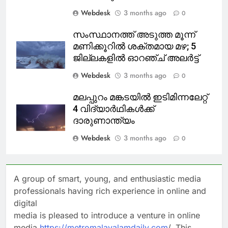
Webdesk
3 months ago
0
സംസ്ഥാനത്ത് അടുത്ത മൂന്ന്
മണിക്കൂറിൽ ശക്തമായ മഴ; 5
ജില്ലകളിൽ ഓറഞ്ച് അലർട്ട്
Webdesk
3 months ago
0
മലപ്പുറം മങ്കടയിൽ ഇടിമിന്നലേറ്റ്
4 വിദ്യാർഥികൾക്ക്
ദാരുണാന്ത്യം
Webdesk
3 months ago
0
A group of smart, young, and enthusiastic media
professionals having rich experience in online and
digital
media is pleased to introduce a venture in online
media
https://metromalayalamdaily.com
/, This