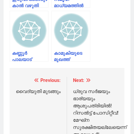
കാൽ വഴുതി
മാധ്യമത്തിൽ
വീണ് ആദിവാസി
വ്യാജ
യുവതി മരിച്ചു
അക്കൗണ്ടുകളുണ്ടാക്കി
സ്‌കൂൾ
വിദ്യാർഥിനികളെ
പീഡിപ്പിച്ച
യുവാവ്
പിടിയിൽ
കണ്ണൂര്‍
കാമുകിയുടെ
പാലയാട്
മുഖത്ത്
പരീക്ഷക്കെത്തിയ
സാനിറ്റൈസര്‍
വിദ്യാര്‍ഥിനിക്ക്
ഒഴിച്ച് തീ
കൊവിഡ്
കൊളുത്തി;
Previous:
Next:
Post
ലക്ഷണം;
യുവാവ്
ഒപ്പമുണ്ടായിരുന്ന
അറസ്റ്റില്‍
navigation
വൈദ്യുതി മുടങ്ങും
ധ്രുവ സര്‍ജയും
13
ഭാര്യയും
വിദ്യാര്‍ഥികളും
ആശുപത്രിയില്‍!
ക്വാറന്റൈനില്‍
റിസല്‍ട്ട് പോസിറ്റീവ്!
മേഘ്‌ന
സുരക്ഷിതയല്ലേയെന്ന്