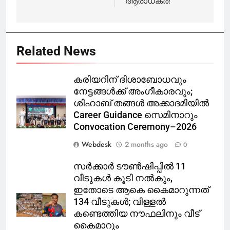
ആരാധകര്‍!
Related News
കരിയറിന് ദിശാബോധവും
നേട്ടങ്ങൾക്ക് അംഗീകാരവും;
ശിഹാബ് തങ്ങൾ അക്കാദമിയിൽ
Career Guidance സെമിനാറും
Convocation Ceremony–2026
Webdesk
2 months ago
0
സർക്കാർ ടൗൺഷിപ്പിൽ 11
വീടുകൾ കൂടി നൽകും,
ഇതോടെ ആകെ കൈമാറുന്നത്
134 വീടുകൾ; വിള്ളൽ
കണ്ടെത്തിയ നൗഫലിനും വീട്
കൈമാറും