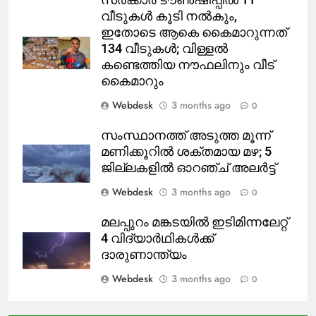
വീടുകൾ കൂടി നൽകും,
ഇതോടെ ആകെ കൈമാറുന്നത്
134 വീടുകൾ; വിള്ളൽ
കണ്ടെത്തിയ നൗഫലിനും വീട്
കൈമാറും
Webdesk
3 months ago
0
സംസ്ഥാനത്ത് അടുത്ത മൂന്ന്
മണിക്കൂറിൽ ശക്തമായ മഴ; 5
ജില്ലകളിൽ ഓറഞ്ച് അലർട്ട്
Webdesk
3 months ago
0
മലപ്പുറം മങ്കടയിൽ ഇടിമിന്നലേറ്റ്
4 വിദ്യാർഥികൾക്ക്
ദാരുണാന്ത്യം
Webdesk
3 months ago
0