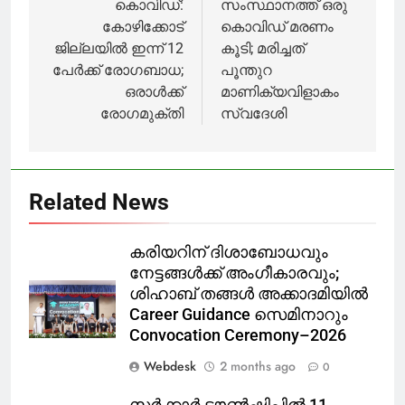
പുറത്തുവിട്ടു
navigation
കൊവിഡ്:
സംസ്ഥാനത്ത് ഒരു
കോഴിക്കോട്
കൊവിഡ് മരണം
ജില്ലയില്‍ ഇന്ന് 12
കൂടി; മരിച്ചത്
പേര്‍ക്ക് രോഗബാധ;
പൂന്തുറ
ഒരാള്‍ക്ക്
മാണിക്യവിളാകം
രോഗമുക്തി
സ്വദേശി
Related News
കരിയറിന് ദിശാബോധവും
നേട്ടങ്ങൾക്ക് അംഗീകാരവും;
ശിഹാബ് തങ്ങൾ അക്കാദമിയിൽ
Career Guidance സെമിനാറും
Convocation Ceremony–2026
Webdesk
2 months ago
0
സർക്കാർ ടൗൺഷിപ്പിൽ 11