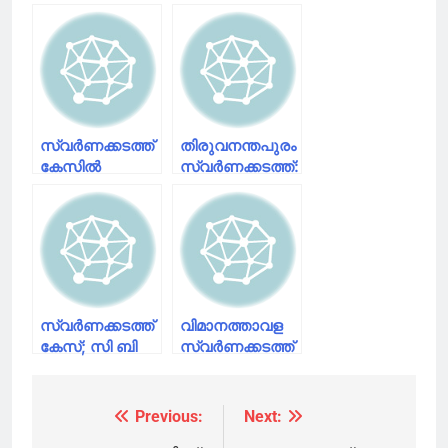
സ്വര്‍ണക്കടത്ത്
തിരുവനന്തപുരം
കേസില്‍
സ്വര്‍ണക്കടത്ത്:
നിര്‍ണായക
സ്വപ്‌ന
വിവരങ്ങള്‍
സുരേഷിനെ
പുറത്ത്;സ്വര്‍ണം
ഐടി വകുപ്പില്‍
അയച്ചത്
നിന്ന്
ഫാസില്‍
പുറത്താക്കി
സ്വര്‍ണക്കടത്ത്
വിമാനത്താവള
കേസ്; സി ബി
സ്വര്‍ണക്കടത്ത്
ഐ സംഘം
കേസിലെ മുഖ്യ
കസ്റ്റംസ്
ആസൂത്രകയുടെ
ഓഫീസിലെത്തി
വിവരങ്ങള്‍
Previous:
Next:
Post
കസ്റ്റംസ്