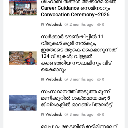
ശിഹാബ് തങ്ങൾ അക്കാദമിയിൽ
Career Guidance സെമിനാറും
Convocation Ceremony–2026
Webdesk
2 months ago
0
സർക്കാർ ടൗൺഷിപ്പിൽ 11
വീടുകൾ കൂടി നൽകും,
ഇതോടെ ആകെ കൈമാറുന്നത്
134 വീടുകൾ; വിള്ളൽ
കണ്ടെത്തിയ നൗഫലിനും വീട്
കൈമാറും
Webdesk
3 months ago
0
സംസ്ഥാനത്ത് അടുത്ത മൂന്ന്
മണിക്കൂറിൽ ശക്തമായ മഴ; 5
ജില്ലകളിൽ ഓറഞ്ച് അലർട്ട്
Webdesk
3 months ago
0
മലപ്പുറം മങ്കടയിൽ ഇടിമിന്നലേറ്റ്