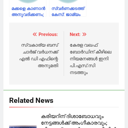
മക്കളെ കാണാൻ
സ്വർണക്കടത്ത്
അനുവദിക്കണം;
കേസ്: ജാമ്യം
കസ്റ്റഡിയിൽ
തേടി സ്വപ്‌ന
മാനസിക
സുരേഷ്
പീഡനമെന്നും
ഹൈക്കോടതിയിൽ
Previous:
Next:
Post
സ്വപ്‌ന
സുരേഷ്
navigation
സ്വകാര്യ ബസ്
കേരള വഖഫ്
ചാർജ് വർധനക്ക്
ബോർഡിന് കീഴിലെ
എൽ ഡി എഫിന്റെ
നിയമനങ്ങൾ ഇനി
അനുമതി
പി.എസ്.സി
നടത്തും
Related News
കരിയറിന് ദിശാബോധവും
നേട്ടങ്ങൾക്ക് അംഗീകാരവും;