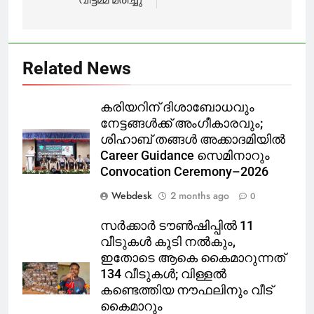
Related News
കരിയറിന് ദിശാബോധവും
നേട്ടങ്ങൾക്ക് അംഗീകാരവും;
ശിഹാബ് തങ്ങൾ അക്കാദമിയിൽ
Career Guidance സെമിനാറും
Convocation Ceremony–2026
Webdesk
2 months ago
0
സർക്കാർ ടൗൺഷിപ്പിൽ 11
വീടുകൾ കൂടി നൽകും,
ഇതോടെ ആകെ കൈമാറുന്നത്
134 വീടുകൾ; വിള്ളൽ
കണ്ടെത്തിയ നൗഫലിനും വീട്
കൈമാറും