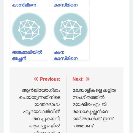
കാസിമിനെ
കാസിമിനെ
ബ്ലാക്ക്മെയില്‍
ബ്ലാക്ക് മെയിൽ
ചെയ്യാന്‍
ചെയ്ത
ശ്രമിച്ച കേസില്‍
കേസിലെ
രണ്ട് പേര്‍
മുഖ്യപ്രതി
കീഴടങ്ങി
അറസ്റ്റിൽ
അങ്കമാലിയില്‍
ഷംന
അച്ഛന്‍
കാസിമിനെ
കൊല്ലാന്‍
ഭീഷണിപ്പെടുത്തി
ശ്രമിച്ച
പണം തട്ടാന്‍
കുഞ്ഞിനും
ശ്രമിച്ച
Previous:
Next:
Post
അമ്മക്കും
സംഭവത്തിന്
സംരക്ഷണം
പിന്നില്‍ ഏഴംഗ
navigation
ആന്‍ജിയോഗ്രാം
മലയാളികളെ ലളിത
ഉറപ്പ്
സംഘം
ചെയ്യുന്നതിനിടെ
സംഗീതത്തിൽ
വരുത്തുമെന്ന്
യന്ത്രഭാഗം
മയക്കിയ എം ജി
വനിത കമ്മീഷന്‍
ഹൃദയവാല്‍വില്‍
രാധാകൃഷ്ണൻറെ
തറച്ചുകയറി;
ഓർമ്മകൾക്ക് ഇന്ന്
ആലപ്പുഴയില്‍
പത്താണ്ട്
വീട്ടമ്മ മരിച്ചു