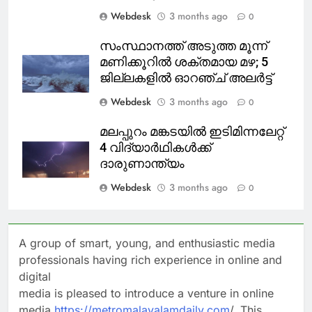
Webdesk
3 months ago
0
സംസ്ഥാനത്ത് അടുത്ത മൂന്ന്
മണിക്കൂറിൽ ശക്തമായ മഴ; 5
ജില്ലകളിൽ ഓറഞ്ച് അലർട്ട്
Webdesk
3 months ago
0
മലപ്പുറം മങ്കടയിൽ ഇടിമിന്നലേറ്റ്
4 വിദ്യാർഥികൾക്ക്
ദാരുണാന്ത്യം
Webdesk
3 months ago
0
A group of smart, young, and enthusiastic media
professionals having rich experience in online and
digital
media is pleased to introduce a venture in online
media
https://metromalayalamdaily.com
/, This