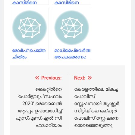
കാസിമിനെ
കാസിമിനെ
ബ്ലാക്ക്മെയില്‍
ഭീഷണിപ്പെടുത്തി
ചെയ്യാന്‍
പണം തട്ടാന്‍
ശ്രമിച്ച കേസില്‍
ശ്രമിച്ച
രണ്ട് പേര്‍
സംഭവത്തിന്
കീഴടങ്ങി
പിന്നില്‍ ഏഴംഗ
സംഘം
മോര്‍ഫ് ചെയ്ത
മാധ്യമപ്രവര്‍ത്തകന്റെ
ചിത്രം
അപകടമരണം:
പ്രചരിപ്പിച്ചവരോട്
ശ്രീറാം
രൂക്ഷഭാഷയില്‍
വെങ്കിട്ടരാമനും
പ്രതികരിച്ച്
വഫ ഫിറോസും
Previous:
Next:
Post
അനുപമ
കോടതിയില്‍
പരമേശ്വരന്‍
ഹാജരായില്ല
navigation
കൈറ്റിൻറെ
കേരളത്തിലെ മികച്ച
പോർട്ടലും ‘സഫലം
പോലീസ്
2020’ മൊബൈൽ
സ്റ്റേഷനായി തൃശ്ശൂർ
ആപ്പും ഉപയോഗിച്ച്
സിറ്റിയിലെ ഒല്ലൂർ
എസ്.എസ്.എൽ.സി
പോലീസ് സ്റ്റേഷനെ
ഫലമറിയാം
തെരഞ്ഞെടുത്തു