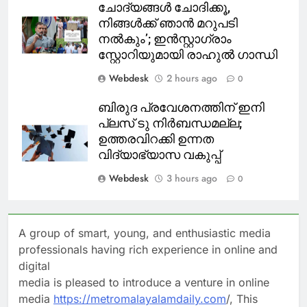
ചോദ്യങ്ങൾ ചോദിക്കൂ,
നിങ്ങൾക്ക് ഞാൻ മറുപടി
നൽകും’; ഇൻസ്റ്റാഗ്രാം
സ്റ്റോറിയുമായി രാഹുൽ ഗാന്ധി
Webdesk
2 hours ago
0
ബിരുദ പ്രവേശനത്തിന് ഇനി
പ്ലസ് ടു നിർബന്ധമല്ല;
ഉത്തരവിറക്കി ഉന്നത
വിദ്യാഭ്യാസ വകുപ്പ്
Webdesk
3 hours ago
0
A group of smart, young, and enthusiastic media
professionals having rich experience in online and
digital
media is pleased to introduce a venture in online
media
https://metromalayalamdaily.com
/, This