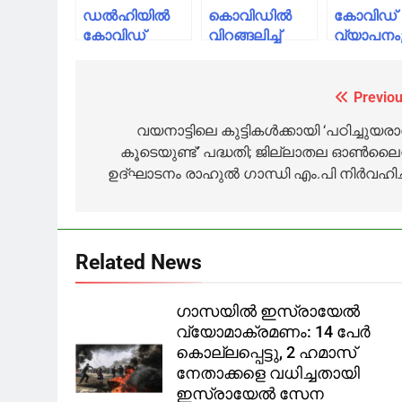
ഡൽഹിയിൽ
കൊവിഡിൽ
കോവിഡ്
കോവിഡ്
വിറങ്ങലിച്ച്
വ്യാപനം
ബാധിച്ച് ഒരു
ലോകം;
സംസ്ഥാന
മലയാളി കൂടി
മരണസംഖ്യ
സ്‌കൂളുകള
മരിച്ചു
ആറ് ലക്ഷം
തുറക്കുന്
Previou
Post
പിന്നിട്ടു
ഇനിയും
navigation
വയനാട്ടിലെ കുട്ടികൾക്കായി ‘പഠിച്ചുയരാന
വെെകും
കൂടെയുണ്ട്’ പദ്ധതി; ജില്ലാതല ഓണ്‍ലൈന
ഉദ്ഘാടനം രാഹുല്‍ ഗാന്ധി എം.പി നിര്‍വഹിച്
Related News
ഗാസയിൽ ഇസ്രായേൽ
വ്യോമാക്രമണം: 14 പേർ
കൊല്ലപ്പെട്ടു, 2 ഹമാസ്
നേതാക്കളെ വധിച്ചതായി
ഇസ്രായേൽ സേന