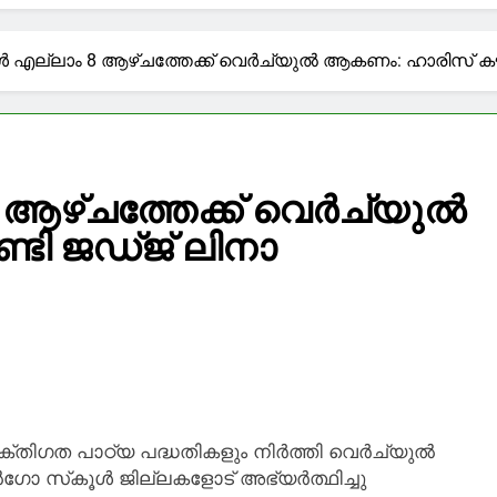
ിൽ കുടുങ്ങി, സൈനിക രഹസ്യങ്ങൾ ചോർത്തി; വിങ് കമാൻഡ
ക്ഷയനുഭവിച്ച സ്വാതന്ത്ര്യസമര സേനാനി വി.ഡി.സവർക്കർ!
്‍ എല്ലാം 8 ആഴ്ചത്തേക്ക് വെര്‍ച്യുല്‍ ആകണം: ഹാരിസ് 
െ പുത്തുമല: ഉരുൾദുരന്തത്തിന് ഏഴാണ്ട്
കൾക്ക് UPI സേവനങ്ങൾ സൗജന്യമായി തുടരും: അഭ്യൂഹം 
ആഴ്ചത്തേക്ക് വെര്‍ച്യുല്‍
ടി ജഡ്ജ് ലിനാ
ഷാ ക്രമക്കേട്: ‘രാഹുൽ ഗാന്ധിക്ക് ചലനമുണ്ടാക്കാനായില്ല,
ശി തരൂർ
തിഗത പാഠ്യ പദ്ധതികളും നിര്‍ത്തി വെര്‍ച്യുല്‍
ോ സ്‌കൂള്‍ ജില്ലകളോട് അഭ്യര്‍ത്ഥിച്ചു