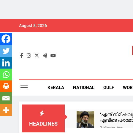
Skip
August 8, 2026
to
content
KERALA
NATIONAL
GULF
WOR
‘ഏത് നിമിഷവു
എവിടെ പരമോന
HEADLINES
2 Minutes Ago