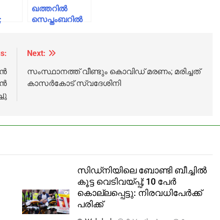
ഖത്തറില്‍
;
സെപ്തംബറില്‍
ത്തെ
സ്‌കൂളുകള്‍
്‍
തുറക്കും;
നതു
ജീവനക്കാര്‍
s:
Next:
ആഗസ്റ്റ് 19ന്
്‍
സംസ്ഥാനത്ത് വീണ്ടും കൊവിഡ് മരണം; മരിച്ചത്
എത്തണം
്‍
കാസർകോട് സ്വദേശിനി
ചു
സിഡ്‌നിയിലെ ബോണ്ടി ബീച്ചിൽ
കൂട്ട വെടിവയ്പ്പ്; 10 പേർ
കൊല്ലപ്പെട്ടു: നിരവധിപേർക്ക്
പരിക്ക്