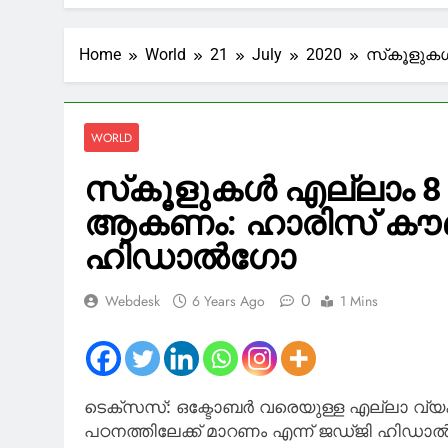
ഹണിട്രാപ്പ
5 Minutes Ago
ഏറ്റവും ശി
Home
World
21
July
2020
സ്‌കൂളുകള
8 Minutes Ago
നോവുണങ്ങാത
11 Minutes Ago
WORLD
ഉപഭോക്താക്
ഇന്ത്യ
സ്‌കൂളുകള്‍ എല്ലാം 8 
14 Minutes Ago
ആകണം: ഹാരിസ് കൗണ്
നീറ്റ് പരീക്
വിമർശിച്ച് ശ
ഹിഡാല്‍ഗോ
16 Minutes Ago
0
Webdesk
6 Years Ago
1 Mins
ടെക്‌സസ്: ഒക്ടോബര്‍ വരെയുള്ള എല്ലാ വ്യക്
പഠനത്തിലേക്ക് മാറണം എന്ന് ജഡ്ജി ഹിഡാല്‍ഗ