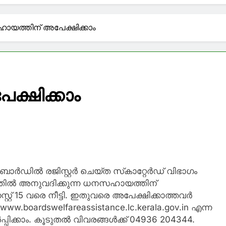
ി
ഹചര്യം ഉണ്ടായാല്‍ അര്‍ജുന്‍ ആയങ്കിയെ വെടിവയ്ക്കാന്‍ 
യത്തിന് അപേക്ഷിക്കാം
ഫി’ ഇത് കാപ്പിക്കടയല്ല….; ഫേസ്ബുക്ക് പോസ്റ്റുമായി മ
ാളികളെ കാണാതായ സംഭവം, അനുനയ നീക്കവുമായി മുഖ്യമന്ത
്ഷിക്കാം
ുഎഇയിൽ അവധി പ്രഖ്യാപിച്ചു; വാരാന്ത്യ അവധി കൂടെയ
ര്‍ഡില്‍ രജിസ്റ്റര്‍ ചെയ്ത സ്‌കാറ്റേര്‍ഡ് വിഭാഗം
്തില്‍ അനുവദിക്കുന്ന ധനസഹായത്തിന്
 15 വരെ നീട്ടി. ഇതുവരെ അപേക്ഷിക്കാത്തവര്‍
w.boardswelfareassistance.lc.kerala.gov.in എന്ന
ിക്കാം. കൂടുതല്‍ വിവരങ്ങള്‍ക്ക് 04936 204344.