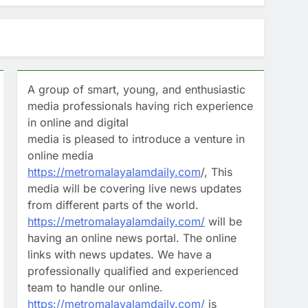
നിര്‍ദേശം
ന്ത്രി റോജി എം ജോൺ
A group of smart, young, and enthusiastic
്രി; തിരച്ചിൽ ഊർജിതമാക്കുമെന്ന്
media professionals having rich experience
in online and digital
media is pleased to introduce a venture in
ാകുമ്പോൾ ‘സൂപ്പർ ഹോളിഡേ’!
online media
https://metromalayalamdaily.com
/, This
media will be covering live news updates
from different parts of the world.
https://metromalayalamdaily.com/
will be
having an online news portal. The online
links with news updates. We have a
professionally qualified and experienced
team to handle our online.
https://metromalayalamdaily.com/
is