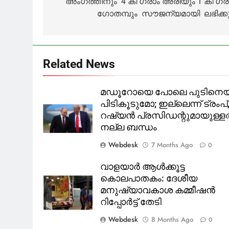
അംഗത്തിനും 4 കി ഗ്രാം അരിയും 1 കി ഗ്ര
ഗോതമ്പും സൗജന്യമായി ലഭിക്കു
Related News
മഡൂറോയെ പോലെ പുടിനെയ
പിടികൂടുമോ; ഇല്ലെന്ന് ട്രംപ്
റഷ്യൻ പ്രസിഡന്റുമായുള്ളത
നല്ല ബന്ധം
Webdesk
7 Months Ago
0
വാളയാർ ആൾക്കൂട്ട
കൊലപാതകം: ദേശീയ
മനുഷ്യാവകാശ കമ്മീഷൻ
റിപ്പോർട്ട് തേടി
Webdesk
8 Months Ago
0