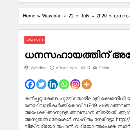
ഹൈക്കോടത
8 Hours Ago
അടിയന്തര സാ
Home
Wayanad
22
July
2020
ധനസഹാ
8 Hours Ago
‘ബൈ മീ എ കോ
9 Hours Ago
WAYANAD
മത്സ്യതൊഴില
ഉറപ്പ് നൽകി
ധനസഹായത്തിന് അപേക
9 Hours Ago
നബിദിനം: യ
0
Webdesk
6 Years Ago
1 Mins
11 Hours Ago
കൽപ്പറ്റ:കേരള ചുമട്ട് തൊഴിലാളി ക്ഷേമനിധി ബോ
തൊഴിലാളികള്‍ക്ക് കോവിഡ്-19 പശ്ചാത്തലത
അപേക്ഷിക്കാനുളള അവസാന തിയ്യതി ആഗസ്റ്റ്
അനുബന്ധരേഖകള്‍ സഹിതം നേരിട്ടോ http://ww
ലിങ്ക് വഴിയോ തപാല്‍ വഴിയോ അപേക്ഷ സമര്‍പ്പ