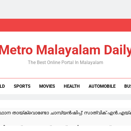
Metro Malayalam Dail
The Best Online Portal In Malayalam
LD
SPORTS
MOVIES
HEALTH
AUTOMOBILE
BU
ാന തായ്‌ക്വൊണ്ടോ ചാമ്പ്യൻഷിപ്പ്: സാത്വിക് എൻ.എയ്ക്ക
ഹീറോ, സ്വന്തം ലൈഫ് ജാക്കറ്റ് ഊരിക്കൊടുത്താണ് മറ്റൊരാള്‍