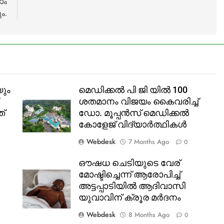
ാം
ം.
ും
മെഡിക്കൽ പി ജി യിൽ 100
,
ശതമാനം വിജയം കൈവരിച്ച്
്
ഡോ. മൂപ്പൻസ് മെഡിക്കൽ
കോളേജ് വിദ്യാർത്ഥികൾ
Webdesk
7 Months Ago
0
ഔഷധ ചെടിയുടെ വേര്
മോഷ്ടിച്ചെന്ന് ആരോപിച്ച്
അട്ടപ്പാടിയിൽ ആദിവാസി
യുവാവിന് ക്രൂര മർദനം
Webdesk
8 Months Ago
0