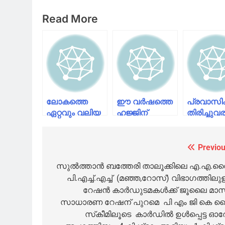
Read More
ലോകത്തെ
ഈ വർഷത്തെ
പ്രവാസികള
ഏറ്റവും വലിയ
ഹജ്ജിന്
തിരിച്ചുവര
ഓണ്‍ലൈന്‍
അപേക്ഷിക്കുവാനുള്ള
അനുമതി
മത്സരവുമായി
സമയപരിധി
നല്‍കി ഒമ
കേരള
ഇന്ന്
Previou
Post
പൊലീസ്
അവസാനിക്കും
navigation
സുല്‍ത്താന്‍ ബത്തേരി താലൂക്കിലെ എ.എ.വ
പി.എച്ച്.എച്ച് (മഞ്ഞ,റോസ്) വിഭാഗത്തിലു
റേഷന്‍ കാര്‍ഡുടമകള്‍ക്ക് ജൂലൈ മാ
സാധാരണ റേഷന് പുറമെ പി എം ജി കെ 
സ്‌കീമിലൂടെ കാര്‍ഡില്‍ ഉള്‍പ്പെട്ട ഓ