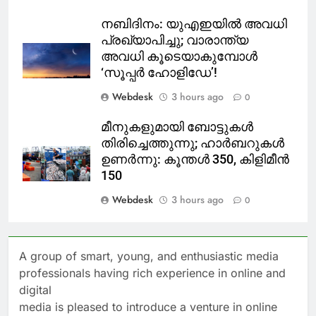
നബിദിനം: യുഎഇയിൽ അവധി
പ്രഖ്യാപിച്ചു; വാരാന്ത്യ
അവധി കൂടെയാകുമ്പോൾ
‘സൂപ്പർ ഹോളിഡേ’!
Webdesk
3 hours ago
0
മീനുകളുമായി ബോട്ടുകൾ
തിരിച്ചെത്തുന്നു; ഹാർബറുകൾ
ഉണർന്നു: കൂന്തൾ 350, കിളിമീൻ
150
Webdesk
3 hours ago
0
A group of smart, young, and enthusiastic media
professionals having rich experience in online and
digital
media is pleased to introduce a venture in online