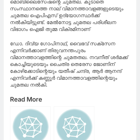
മൊബിലൈസേഷന്റെ ചുമതല. കൂടാതെ
സംസ്ഥാനത്തെ നാല് വിമാനത്താവളങ്ങളുടെയും
ചുമതല ഐപിഎസ് ഉദ്യോഗസ്ഥർക്ക്
നൽകിയിട്ടുണ്ട്. മേൽനോട്ട ചുമതല പരിശീലന
വിഭാഗം ഐജി തുമ്മ വിക്രമിനാണ്
ഡോ. ദിവ്യ ഗോപിനാഥ്, വൈഭവ് സക്‌സേന
എന്നിവർക്കാണ് തിരുവനന്തപുരം
വിമാനത്താവളത്തിന്റെ ചുമതതല. നവനീത് ശർമക്ക്
കൊച്ചിയുടെയും ചൈത്ര തെരേസ ജോണിന്
കോഴിക്കോടിന്റെയും യതീഷ് ചന്ദ്ര, ആർ ആനന്ദ്
എന്നിവർക്ക് കണ്ണൂർ വിമാനത്താവളത്തിന്റെയും
ചുമതല നൽകി.
Read More