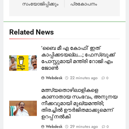
സംയോജിപ്പിക്കും
പ്രകോപനം
Related News
‘ബൈ മീ എ കോഫി’ ഇത്
കാപ്പിക്കടയല്ല….; ഫേസ്ബുക്ക്
പോസ്റ്റുമായി മന്ത്രി റോജി എം
ജോൺ
Webdesk
22 minutes ago
0
മത്സ്യതൊഴിലാളികളെ
കാണാതായ സംഭവം, അനുനയ
നീക്കവുമായി മുഖ്യമന്ത്രി;
തിരച്ചിൽ ഊർജിതമാക്കുമെന്ന്
ഉറപ്പ് നൽകി
Webdesk
29 minutes ago
0