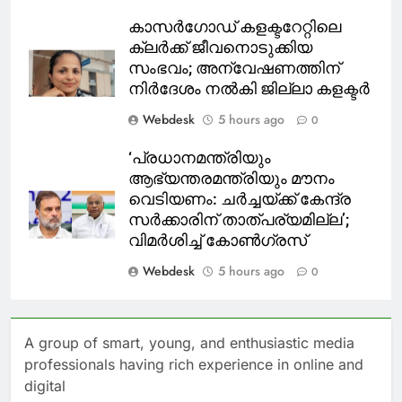
കാസർഗോഡ് കളക്ടറേറ്റിലെ
ക്ലർക്ക് ജീവനൊടുക്കിയ
സംഭവം; അന്വേഷണത്തിന്
നിർദേശം നൽകി ജില്ലാ കളക്ടർ
Webdesk
5 hours ago
0
‘പ്രധാനമന്ത്രിയും
ആഭ്യന്തരമന്ത്രിയും മൗനം
വെടിയണം: ചർച്ചയ്ക്ക് കേന്ദ്ര
സർക്കാരിന് താത്പര്യമില്ല’;
വിമർശിച്ച് കോൺഗ്രസ്
Webdesk
5 hours ago
0
A group of smart, young, and enthusiastic media
professionals having rich experience in online and
digital