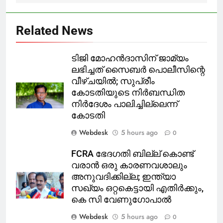
Related News
ടിജി മോഹൻദാസിന് ജാമ്യം
ലഭിച്ചത് സൈബർ പൊലീസിന്റെ
വീഴ്ചയിൽ; സുപ്രീം
കോടതിയുടെ നിർബന്ധിത
നിർദേശം പാലിച്ചില്ലെന്ന്
കോടതി
Webdesk
5 hours ago
0
FCRA ഭേദഗതി ബില്ല് കൊണ്ട്
വരാൻ ഒരു കാരണവശാലും
അനുവദിക്കില്ല; ഇന്ത്യാ
സഖ്യം ഒറ്റകെട്ടായി എതിർക്കും,
കെ സി വേണുഗോപാൽ
Webdesk
5 hours ago
0