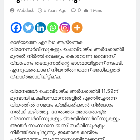
എത്തുക; NK
പ്രേമചന്ദ്രൻ എംപി
0
Webdesk
6 Years Ago
1 Mins
രാജ്യത്തെ എല്ലാ ആഭ്യന്തര
വിമാനസർവീസുകളും ചൊവ്വാഴ്ച അർധരാത്രി
മുതൽ നിർത്തിവെക്കും. കൊറോണ വൈറസ്
വ്യാപനം തടയുന്നതിന്റെ ഭാഗമായിട്ടാണ് നടപടി.
എന്നുവരെയാണ് നിയന്ത്രണമെന്ന് അധികൃതർ
വ്യക്തമാക്കിയിട്ടില്ല.
വിമാനങ്ങൾ ചൊവ്വാഴ്ച അർധരാത്രി 11.59ന്
മുമ്പായി ലക്ഷ്യസ്ഥാനങ്ങളിൽ എത്തിച്ചേരുന്ന
വിധത്തിൽ സമയം ക്രമീകരിക്കാൻ നിർദേശം
നൽകി കഴിഞ്ഞു. നേരത്തെ അന്താരാഷ്ട്ര
വിമാനസർവീസുകളും ട്രെയിൻസർവീസുകളും
അന്തർ സംസ്ഥാന ബസ് സർവീസുകളും
നിർത്തിവെച്ചിരുന്നു. ഇതോടെ രാജ്യം
പൂർണമായും സ്തംഭനാവസ്ഥയിലേക്കാണ്