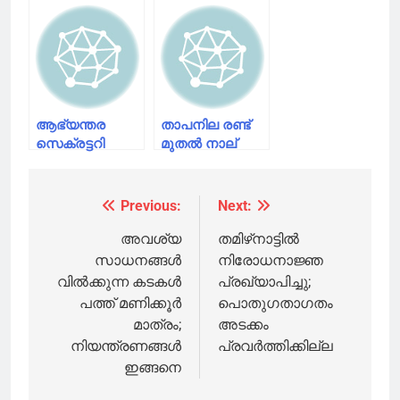
ഭക്തർ
സേവനങ്ങളും
ശബരിമലയിൽ
ഉത്പന്നങ്ങളും
എത്തരുതെന്ന്
ഇനി
ദേവസ്വം
വീട്ടുപടിക്കൽ;
ബോർഡ്
എന്റെ ഗ്രാം
ഡിജിറ്റൽ ഗ്രാമം
ആഭ്യന്തര
താപനില രണ്ട്
സെക്രട്ടറി
മുതൽ നാല്
ബിശ്വാസ്
ഡിഗ്രി വരെ
മേത്ത സി.എ.ജി
ഉയരും;കേരളത്തിലെ
റിപ്പോർട്ട്
ജനങ്ങൾക്ക്
Previous:
Next:
Post
പരിശോധിക്കും
ദുരന്തനിവാരണ
അതോറിറ്റിയുടെ
navigation
അവശ്യ
തമിഴ്‌നാട്ടിൽ
ജാഗ്രത
സാധനങ്ങൾ
നിരോധനാജ്ഞ
നിർദ്ദേശം
വിൽക്കുന്ന കടകൾ
പ്രഖ്യാപിച്ചു;
പത്ത് മണിക്കൂർ
പൊതുഗതാഗതം
മാത്രം;
അടക്കം
നിയന്ത്രണങ്ങൾ
പ്രവർത്തിക്കില്ല
ഇങ്ങനെ