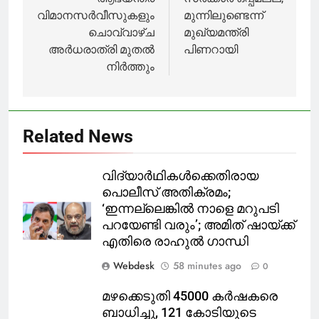
വിമാനസർവീസുകളും
മുന്നിലുണ്ടെന്ന്
ചൊവ്വാഴ്ച
മുഖ്യമന്ത്രി
അർധരാത്രി മുതൽ
പിണറായി
നിർത്തും
Related News
വിദ്യാര്‍ഥികള്‍ക്കെതിരായ
പൊലീസ് അതിക്രമം;
‘ഇന്നല്ലെങ്കില്‍ നാളെ മറുപടി
പറയേണ്ടി വരും’; അമിത് ഷായ്ക്ക്
എതിരെ രാഹുല്‍ ഗാന്ധി
Webdesk
58 minutes ago
0
മഴക്കെടുതി 45000 കർഷകരെ
ബാധിച്ചു, 121 കോടിയുടെ