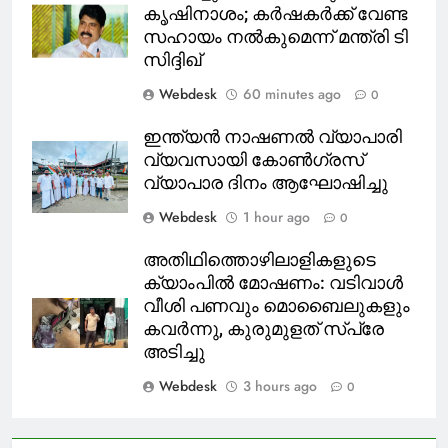
കൃഷിനാശം; കർഷകർക്ക് വേണ്ട
സഹായം നൽകുമെന്ന് മന്ത്രി ടി
സിദ്ദിഖ്
Webdesk
60 minutes ago
0
ഇന്ത്യൻ നാഷണൽ വ്യാപാരി
വ്യവസായി കോൺഗ്രസ്
വ്യാപാര ദിനം ആഘോഷിച്ചു
Webdesk
1 hour ago
0
അതിഥിത്തൊഴിലാളികളുടെ
ക്യാംപിൽ മോഷണം: വടിവാൾ
വീശി പണവും മൊബൈലുകളും
കവർന്നു, കുരുമുളത് സ്പ്രേ
അടിച്ചു
Webdesk
3 hours ago
0