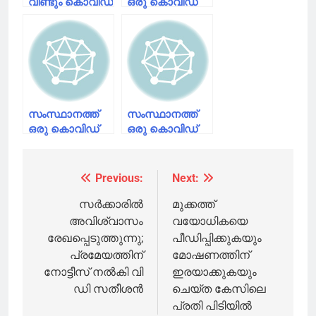
വീണ്ടും കൊവിഡ്
ഒരു കൊവിഡ്
മരണം; മരിച്ചത്
മരണം കൂടി
കൊല്ലം
സ്വദേശി, മുങ്ങി
മരിച്ച വൃദ്ധക്കും
കൊവിഡ്
സ്ഥിരീകരിച്ചു
സംസ്ഥാനത്ത്
സംസ്ഥാനത്ത്
ഒരു കൊവിഡ്
ഒരു കൊവിഡ്
മരണം കൂടി;
മരണം കൂടി;
പെരുമ്പാവൂരിൽ
മരിച്ചത് പൂന്തുറ
ഇന്നലെ
മാണിക്യവിളാകം
Previous:
Next:
Post
മരിച്ചയാൾക്ക്
സ്വദേശി
രോഗം
navigation
സർക്കാരിൽ
മുക്കത്ത്
സ്ഥിരീകരിച്ചു,
അവിശ്വാസം
വയോധികയെ
എറണാകുളത്തെ
രേഖപ്പെടുത്തുന്നു;
പീഡിപ്പിക്കുകയും
മൂന്നാമത്തെ
പ്രമേയത്തിന്
മോഷണത്തിന്
മരണം
നോട്ടീസ് നൽകി വി
ഇരയാക്കുകയും
ഡി സതീശൻ
ചെയ്ത കേസിലെ
പ്രതി പിടിയിൽ