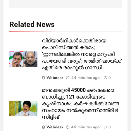
Related News
വിദ്യാര്‍ഥികള്‍ക്കെതിരായ
പൊലീസ് അതിക്രമം;
‘ഇന്നല്ലെങ്കില്‍ നാളെ മറുപടി
പറയേണ്ടി വരും’; അമിത് ഷായ്ക്ക്
എതിരെ രാഹുല്‍ ഗാന്ധി
Webdesk
44 minutes ago
0
മഴക്കെടുതി 45000 കർഷകരെ
ബാധിച്ചു, 121 കോടിയുടെ
കൃഷിനാശം; കർഷകർക്ക് വേണ്ട
സഹായം നൽകുമെന്ന് മന്ത്രി ടി
സിദ്ദിഖ്
Webdesk
46 minutes ago
0