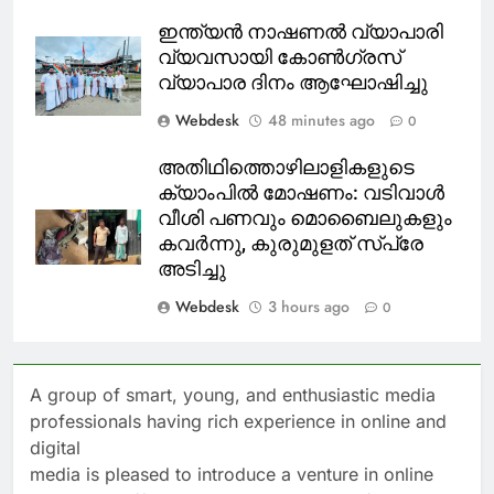
ഇന്ത്യൻ നാഷണൽ വ്യാപാരി
വ്യവസായി കോൺഗ്രസ്
വ്യാപാര ദിനം ആഘോഷിച്ചു
Webdesk
48 minutes ago
0
അതിഥിത്തൊഴിലാളികളുടെ
ക്യാംപിൽ മോഷണം: വടിവാൾ
വീശി പണവും മൊബൈലുകളും
കവർന്നു, കുരുമുളത് സ്പ്രേ
അടിച്ചു
Webdesk
3 hours ago
0
A group of smart, young, and enthusiastic media
professionals having rich experience in online and
digital
media is pleased to introduce a venture in online