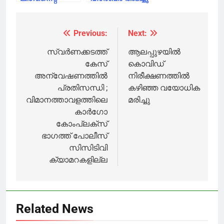
കോർപറേഷൻ
തെർമൽ പവർ
പ്ലാൻറിൽ
Previous:
Next:
Post
പൊട്ടിത്തെറി;
അഞ്ചുപേര്‍
navigation
സ്വർണക്കടത്ത്
ആലപ്പുഴയില്‍
മരിച്ചു
കേസ്
കൊവിഡ്
അന്വേഷണത്തിൽ
നിരീക്ഷണത്തില്‍
പ്രതിസന്ധി ;
കഴിഞ്ഞ വയോധിക
വിമാനത്താവളത്തിലെ
മരിച്ചു
കാർഗോ
കോംപ്ലക്സ്
ഭാഗത്ത് പോലീസ്
സിസിടിവി
ക്യാമറകളില്ല
Related News