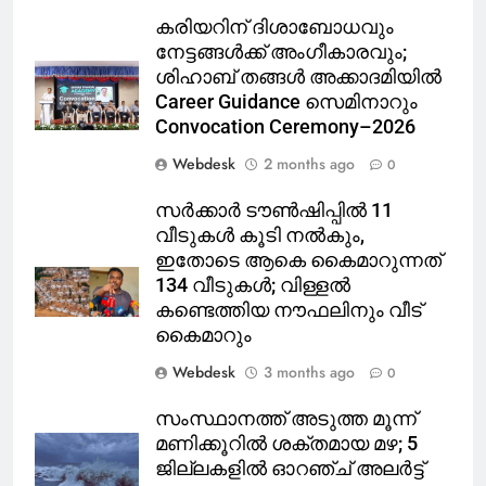
കരിയറിന് ദിശാബോധവും
നേട്ടങ്ങൾക്ക് അംഗീകാരവും;
ശിഹാബ് തങ്ങൾ അക്കാദമിയിൽ
Career Guidance സെമിനാറും
Convocation Ceremony–2026
Webdesk
2 months ago
0
സർക്കാർ ടൗൺഷിപ്പിൽ 11
വീടുകൾ കൂടി നൽകും,
ഇതോടെ ആകെ കൈമാറുന്നത്
134 വീടുകൾ; വിള്ളൽ
കണ്ടെത്തിയ നൗഫലിനും വീട്
കൈമാറും
Webdesk
3 months ago
0
സംസ്ഥാനത്ത് അടുത്ത മൂന്ന്
മണിക്കൂറിൽ ശക്തമായ മഴ; 5
ജില്ലകളിൽ ഓറഞ്ച് അലർട്ട്