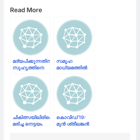
Read More
മദ്യപിക്കുന്നതിനിടെ
സമൂഹ
സുഹൃത്തിനെ
മാധ്യമത്തിൽ
കൊലപ്പെടുത്തി
വ്യാജ
; മൂന്ന് പേർ
അക്കൗണ്ടുകളുണ്ടാക്കി
അറസ്റ്റിൽ
സ്‌കൂൾ
വിദ്യാർഥിനികളെ
പീഡിപ്പിച്ച
യുവാവ്
പിടിയിൽ
ചികിത്സയിലിരിക്കെ
കൊവിഡ് 19:
മരിച്ച നെട്ടയം
മുൻ ശ്രീലങ്കൻ
സ്വദേശിക്ക്
താരം കുമാർ
കൊവിഡ്
സങ്കക്കാര