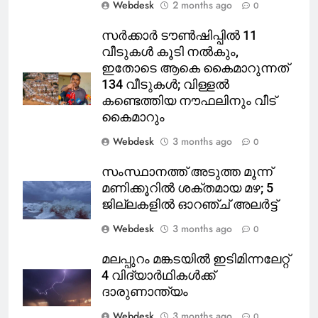
Webdesk
2 months ago
0
സർക്കാർ ടൗൺഷിപ്പിൽ 11
വീടുകൾ കൂടി നൽകും,
ഇതോടെ ആകെ കൈമാറുന്നത്
134 വീടുകൾ; വിള്ളൽ
കണ്ടെത്തിയ നൗഫലിനും വീട്
കൈമാറും
Webdesk
3 months ago
0
സംസ്ഥാനത്ത് അടുത്ത മൂന്ന്
മണിക്കൂറിൽ ശക്തമായ മഴ; 5
ജില്ലകളിൽ ഓറഞ്ച് അലർട്ട്
Webdesk
3 months ago
0
മലപ്പുറം മങ്കടയിൽ ഇടിമിന്നലേറ്റ്
4 വിദ്യാർഥികൾക്ക്
ദാരുണാന്ത്യം
Webdesk
3 months ago
0