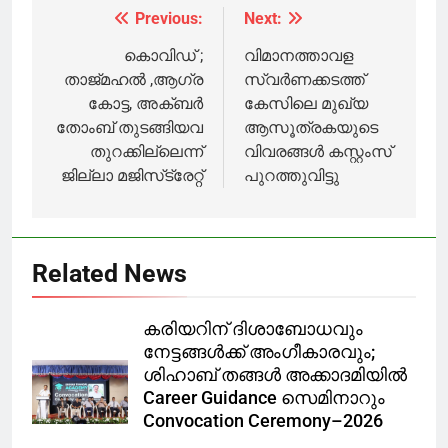
സ്ഥിതീകരിച്ചു
സ്വയം
Previous:
Next:
Post
ഐസൊലേഷനിൽ
navigation
കൊവിഡ് ;
വിമാനത്താവള
താജ്മഹൽ ,ആഗ്ര
സ്വര്‍ണക്കടത്ത്
കോട്ട, അക്ബർ
കേസിലെ മുഖ്യ
തോംബ് തുടങ്ങിയവ
ആസൂത്രകയുടെ
തുറക്കില്ലെന്ന്
വിവരങ്ങള്‍ കസ്റ്റംസ്
ജില്ലാ മജിസ്‌ട്രേറ്റ്
പുറത്തുവിട്ടു
Related News
കരിയറിന് ദിശാബോധവും
നേട്ടങ്ങൾക്ക് അംഗീകാരവും;
ശിഹാബ് തങ്ങൾ അക്കാദമിയിൽ
Career Guidance സെമിനാറും
Convocation Ceremony–2026