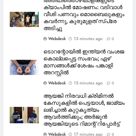
അതിഥിത്തൊഴിലാളികളുടെ
ക്യാംപിൽ മോഷണം: വടിവാൾ
വീശി പണവും മൊബൈലുകളും
കവർന്നു, കുരുമുളത് സ്പ്രേ
അടിച്ചു
Webdesk
13 minutes ago
0
ടൊറന്റോയിൽ ഇന്ത്യന്‍ വംശജ
കൊല്ലപ്പെട്ട സംഭവം; ഏഴ്
മാസങ്ങൾക്ക് ശേഷം പങ്കാളി
അറസ്റ്റിൽ
Webdesk
15 minutes ago
0
ആയങ്കി നിരവധി ക്രിമിനൽ
കേസുകളിൽ പെട്ടയാൾ, ജാമ്യം
ലഭിച്ചാൽ കുറ്റകൃത്യം
ആവർത്തിക്കും; അർജുൻ
ആയങ്കിയുടെ റിമാന്റ് റിപ്പോർട്ട്
Webdesk
17 minutes ago
0