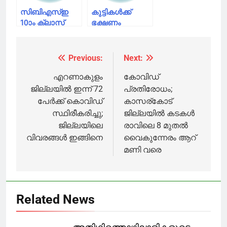
സിബിഎസ്ഇ
കുട്ടികൾക്ക്
10ാം ക്ലാസ്
ഭക്ഷണം
പരീക്ഷ റദ്ദാക്കി;
നൽകുമ്പോൾ
12ാം ക്ലാസ്
അമ്മമാർ
പരീക്ഷ
ഇക്കാര്യങ്ങൾ
Previous:
Next:
Post
സാഹചര്യം
ശ്രദ്ധിയ്ക്കൂ
മെച്ചപ്പെട്ടാൽ
navigation
എറണാകുളം
കോവിഡ്
നടത്തും
ജില്ലയിൽ ഇന്ന് 72
പ്രതിരോധം;
പേർക്ക് കൊവിഡ്
കാസര്കോട്
സ്ഥിരീകരിച്ചു;
ജില്ലയില്‍ കടകള്‍
ജില്ലയിലെ
രാവിലെ 8 മുതല്‍
വിവരങ്ങൾ ഇങ്ങിനെ
വൈകുന്നേരം ആറ്
മണി വരെ
Related News