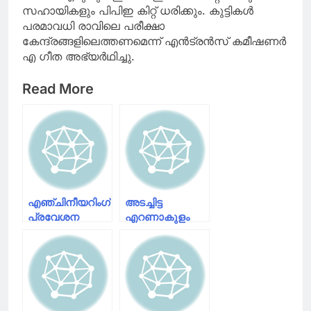
സഹായികളും പിപിഇ കിറ്റ്‌ ധരിക്കും. കുട്ടികൾ
പരമാവധി രാവിലെ പരീക്ഷാ
കേന്ദ്രങ്ങളിലെത്തണമെന്ന്‌ എൻട്രൻസ്‌ കമീഷണർ
എ ഗീത അഭ്യർഥിച്ചു.
Read More
എഞ്ചിനീയറിം​ഗ്
അടച്ചിട്ട
പ്രവേശന
എറണാകുളം
പരീക്ഷ
ചമ്പക്കര
വ്യാഴാഴ്ച;
മാർക്കറ്റിന്റെ
കെഎസ്ആർടിസി
പ്രവർത്തനം
പ്രത്യേക
തുടങ്ങി;പ്രവേശനം
സർവ്വീസുകൾ
പാസ്സ് മൂലം