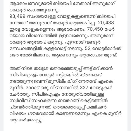
ആരോപണവുമായി ബിജെപി നേതാവ് അനുരാഗ്
ഠാക്കൂർ രംഗത്തുവന്നു.
93,499 സംശയമുള്ള വോട്ടുകളുണ്ടെന്ന് ബിജെപി
നേതാവ് അനുരാഗ് തക്കൂർ ആരോപിച്ചു. 20,438
ഇരട്ട വോട്ടുകളെന്നും ആരോപണം. 70,450 പേർ
വ്യാജ വിലാസത്തിൽ ഉള്ളവരെന്നും അനുരാഗ്
ഠാക്കൂർ ആരോപിക്കുന്നു. ഏറനാട് വണ്ടൂർ
മണ്ഡലങ്ങളിൽ കള്ളവോട്ട് നടന്നു. 52 വോട്ടർമാർക്ക്
ഒരേ മേൽവിലാസം ആണെന്നും ആരോപണമുണ്ട്.
അതിനിടെ തദ്ദേശ തെരഞ്ഞെടുപ്പ് അട്ടിമറിക്കാൻ
സിപിഐഎം വോട്ടർ പട്ടികയിൽ ക്രമക്കേട്
നടത്തുന്നുവെന്ന് മുസ്ലീം ലീഗ് നേതാവ് എംകെ
മുനീർ. മാറാട് ഒരു വീട്‌ നമ്പറിൽ 327 വോട്ടുകൾ
ചേർത്തു. സിപിഐഎം നേതൃത്വത്തിലുള്ള
സർവീസ് സഹകരണ ബാങ്കാണ് കെട്ടിടത്തിൽ
പ്രവർത്തിക്കുന്നത്. തെരഞ്ഞെടുപ്പ് കമ്മിഷൻ
വിഷയം ഗൗരവമായി കാണണമെന്നും എംകെ മുനീർ
ആവശ്യപ്പെട്ടു.