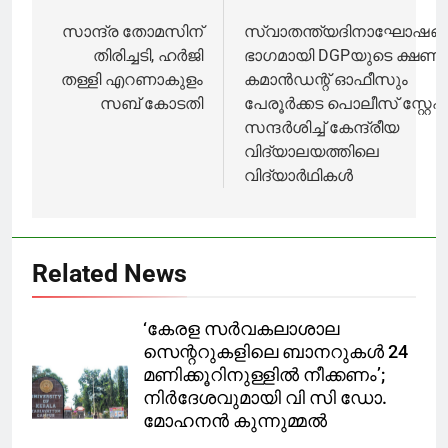
ഭിന്നത, മന്ത്രി
കുമ്മനം
കെ എൻ രാജണ്ണ
രാജശേഖരൻ
navigation
സാന്ദ്ര തോമസിന്
സ്വാതന്ത്യദിനാഘോഷങ്
രാജിവച്ചു
തിരിച്ചടി, ഹർജി
ഭാഗമായി DGPയുടെ ക്ഷണം,
തള്ളി എറണാകുളം
കമാൻഡന്റ് ഓഫീസും
സബ് കോടതി
പേരൂർക്കട പൊലീസ് സ്റ്റേ
സന്ദർശിച്ച് കേന്ദ്രീയ
വിദ്യാലയത്തിലെ
വിദ്യാർഥികൾ
Related News
‘കേരള സര്‍വകലാശാല
സെന്ററുകളിലെ ബാനറുകള്‍ 24
മണിക്കൂറിനുള്ളില്‍ നീക്കണം’;
നിര്‍ദേശവുമായി വി സി ഡോ.
മോഹനന്‍ കുന്നുമ്മല്‍