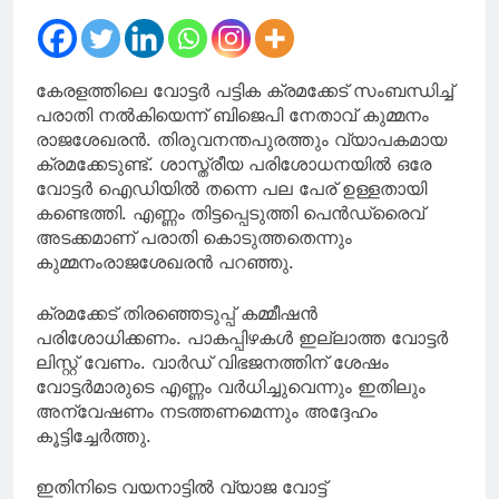
വ്യത്യാസങ്ങൾ
ഉണ്ടാകാം’; പിന്തുണച്ച്
മന്ത്രി കെ എ തുളസി
കേരളത്തിലെ വോട്ടർ പട്ടിക ക്രമക്കേട് സംബന്ധിച്ച്
പരാതി നൽകിയെന്ന് ബിജെപി നേതാവ് കുമ്മനം
രാജശേഖരൻ. തിരുവനന്തപുരത്തും വ്യാപകമായ
ക്രമക്കേടുണ്ട്. ശാസ്ത്രീയ പരിശോധനയിൽ ഒരേ
വോട്ടർ ഐഡിയിൽ തന്നെ പല പേര് ഉള്ളതായി
കണ്ടെത്തി. എണ്ണം തിട്ടപ്പെടുത്തി പെൻഡ്രൈവ്
അടക്കമാണ് പരാതി കൊടുത്തതെന്നും
കുമ്മനംരാജശേഖരൻ പറഞ്ഞു.
ക്രമക്കേട് തിരഞ്ഞെടുപ്പ് കമ്മീഷൻ
പരിശോധിക്കണം. പാകപ്പിഴകൾ ഇല്ലാത്ത വോട്ടർ
ലിസ്റ്റ് വേണം. വാർഡ് വിഭജനത്തിന് ശേഷം
വോട്ടർമാരുടെ എണ്ണം വർധിച്ചുവെന്നും ഇതിലും
അന്വേഷണം നടത്തണമെന്നും അദ്ദേഹം
കൂട്ടിച്ചേർത്തു.
ഇതിനിടെ വയനാട്ടിൽ വ്യാജ വോട്ട്