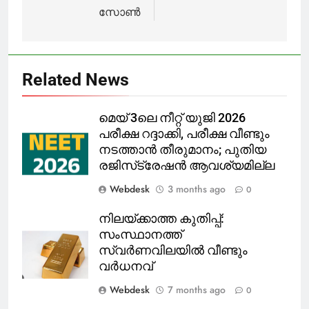
സോൺ
Related News
മെയ് 3ലെ നീറ്റ് യുജി 2026
പരീക്ഷ റദ്ദാക്കി, പരീക്ഷ വീണ്ടും
നടത്താൻ തീരുമാനം; പുതിയ
രജിസ്‌ട്രേഷൻ ആവശ്യമില്ല
Webdesk
3 months ago
0
നിലയ്ക്കാത്ത കുതിപ്പ്:
സംസ്ഥാനത്ത്
സ്വർണവിലയിൽ വീണ്ടും
വർധനവ്
Webdesk
7 months ago
0