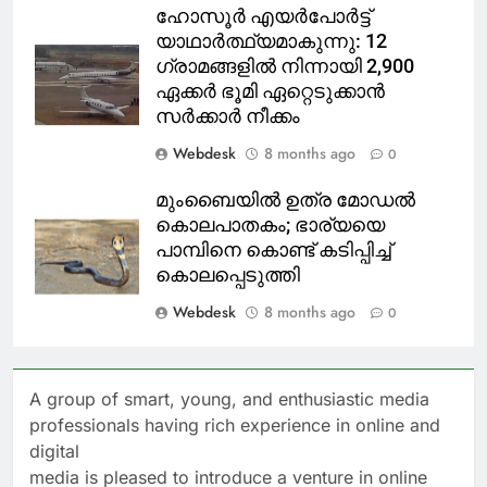
ഹോസൂർ എയർപോർട്ട്
യാഥാർത്ഥ്യമാകുന്നു: 12
ഗ്രാമങ്ങളിൽ നിന്നായി 2,900
ഏക്കർ ഭൂമി ഏറ്റെടുക്കാൻ
സർക്കാർ നീക്കം
Webdesk
8 months ago
0
മുംബൈയിൽ ഉത്ര മോഡൽ
കൊലപാതകം; ഭാര്യയെ
പാമ്പിനെ കൊണ്ട് കടിപ്പിച്ച്
കൊലപ്പെടുത്തി
Webdesk
8 months ago
0
A group of smart, young, and enthusiastic media
professionals having rich experience in online and
digital
media is pleased to introduce a venture in online