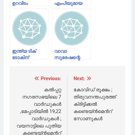
ഉറവിടം
എംപിയുമായ
കണ്ടെത്താന്‍
സുമലതക്ക്
കഴിയാത്ത
കൊവിഡ്
രോഗികള്‍
സ്ഥിരീകരിച്ചു
കൂടുതലുള്ള
ജില്ലകളില്‍
അതീവ
ജാഗ്രതാ
ഇന്ത്യ ടിക്
വാവാ
നിര്‍ദേശം
ടോകിന്
സുരേഷന്റെ
പൂട്ടിട്ടപ്പോൾ
ചികിത്സ
സജീവമായി
സര്‍ക്കാര്‍
ചിങ്കാരി ആപ്‌
ഏറ്റെടുത്തു
Previous:
Next:
Post
navigation
കൽപ്പറ്റ
കോവിഡ് രൂക്ഷം ;
നഗരസഭയിലെ 7
തിരുവനന്തപുരത്ത്
വാർഡുകൾ
ക്രിട്ടിക്കൽ
,മേപ്പാടിയിൽ 19,22
കണ്ടെയ്ൻമെൻറ്
വാർഡുകൾ ;
സോണുകൾ
വയനാട്ടിലെ പുതിയ
കണ്ടെയ്ൻമെൻറ്