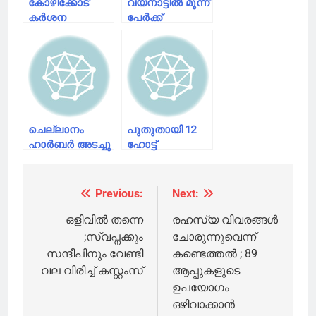
കോഴിക്കോട്
വയനാട്ടില്‍ മൂന്ന്
കർശന
പേര്‍ക്ക്
നിയന്ത്രണങ്ങൾ
കൊവിഡ്
;
സ്ഥിരീകരിച്ചു;
കണ്ടെയ്ൻമെൻറ്
നാല് പേര്‍ക്ക്
സോണുകളിൽ
രോഗമുക്തി
കോവിഡ്
പരിശോധന
ഇന്ന് തുടങ്ങും
ചെല്ലാനം
പുതുതായി 12
ഹാര്‍ബര്‍ അടച്ചു
ഹോട്ട്
സ്പോട്ടുകൾ;
നാല്
പ്രദേശങ്ങളെ
Previous:
Next:
Post
ഒഴിവാക്കി
navigation
ഒളിവിൽ തന്നെ
രഹസ്യ വിവരങ്ങൾ
;സ്വപ്നക്കും
ചോരുന്നുവെന്ന്
സന്ദീപിനും വേണ്ടി
കണ്ടെത്തൽ ; 89
വല വിരിച്ച് കസ്റ്റംസ്
ആപ്പുകളുടെ
ഉപയോഗം
ഒഴിവാക്കാൻ