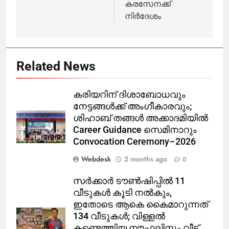
കരസേനക്ക്
നിർദേശം
Related News
കരിയറിന് ദിശാബോധവും
നേട്ടങ്ങൾക്ക് അംഗീകാരവും;
ശിഹാബ് തങ്ങൾ അക്കാദമിയിൽ
Career Guidance സെമിനാറും
Convocation Ceremony–2026
Webdesk
2 months ago
0
സർക്കാർ ടൗൺഷിപ്പിൽ 11
വീടുകൾ കൂടി നൽകും,
ഇതോടെ ആകെ കൈമാറുന്നത്
134 വീടുകൾ; വിള്ളൽ
കണ്ടെത്തിയ നൗഫലിനും വീട്