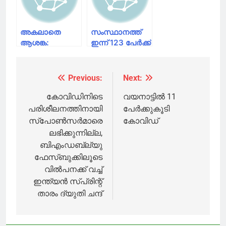
167 പേർക്ക്
രോഗമുക്തി
അകലാതെ
സംസ്ഥാനത്ത്
ആശങ്ക:
ഇന്ന് 123 പേർക്ക്
സംസ്ഥാനത്ത്
കൊവിഡ്
ഇന്ന് 133 പേര്‍ക്ക്
സ്ഥിരീകരിച്ചു;
കൊവിഡ്; 93
53 പേർക്ക്
Previous:
Next:
Post
പേര്‍ക്ക്
രോഗമുക്തി
രോഗമുക്തി
navigation
കോവിഡിനിടെ
വയനാട്ടില്‍ 11
പരിശീലനത്തിനായി
പേർക്കുകൂടി
സ്പോൺസർമാരെ
കോവിഡ്
ലഭിക്കുന്നില്ല,
ബിഎംഡബ്ല്യു
ഫേസ്ബുക്കിലൂടെ
വിൽപനക്ക് വച്ച്
ഇന്ത്യൻ സ്പ്രിന്റ്
താരം ദ്യുതി ചന്ദ്