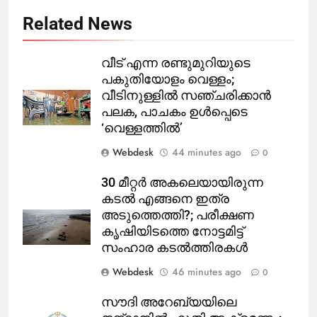
Related News
വീട് എന്ന രണ്ടുമുറിയുടെ
പകുതിയോളം വെള്ളം;
വീടിനുള്ളിൽ സഞ്ചരിക്കാൻ
പലക, പാചകം ഉൾപ്പെടെ
‘വെള്ളത്തിൽ’
Webdesk
44 minutes ago
0
30 മീറ്റർ അകലെയായിരുന്ന
കടൽ എങ്ങനെ ഇത്ര
അടുത്തെത്തി?; പരീക്ഷണ
കൃഷിയിടത്തെ നോട്ടമിട്ട്
സംഹാര കടൽത്തിരകൾ
Webdesk
46 minutes ago
0
സൗദി അറേബ്യയിലെ