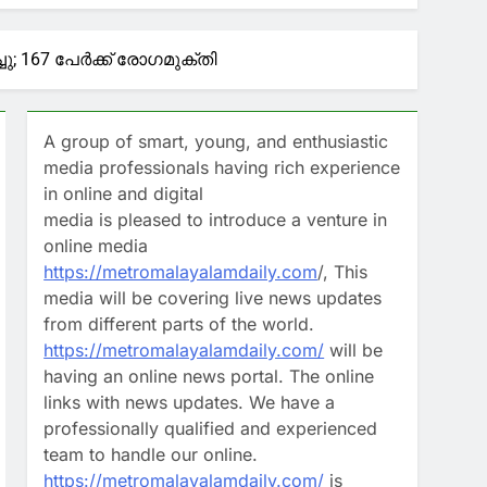
നിര്‍ദേശം
; 167 പേർക്ക് രോഗമുക്തി
ന്ത്രി റോജി എം ജോൺ
A group of smart, young, and enthusiastic
്രി; തിരച്ചിൽ ഊർജിതമാക്കുമെന്ന്
media professionals having rich experience
in online and digital
media is pleased to introduce a venture in
ാകുമ്പോൾ ‘സൂപ്പർ ഹോളിഡേ’!
online media
https://metromalayalamdaily.com
/, This
media will be covering live news updates
from different parts of the world.
https://metromalayalamdaily.com/
will be
having an online news portal. The online
links with news updates. We have a
professionally qualified and experienced
team to handle our online.
https://metromalayalamdaily.com/
is