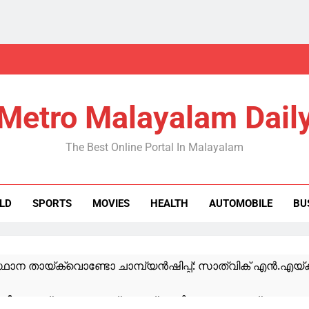
Metro Malayalam Dail
The Best Online Portal In Malayalam
LD
SPORTS
MOVIES
HEALTH
AUTOMOBILE
BU
ാന തായ്‌ക്വൊണ്ടോ ചാമ്പ്യൻഷിപ്പ്: സാത്വിക് എൻ.എയ്ക്ക
ഹീറോ, സ്വന്തം ലൈഫ് ജാക്കറ്റ് ഊരിക്കൊടുത്താണ് മറ്റൊരാള്‍