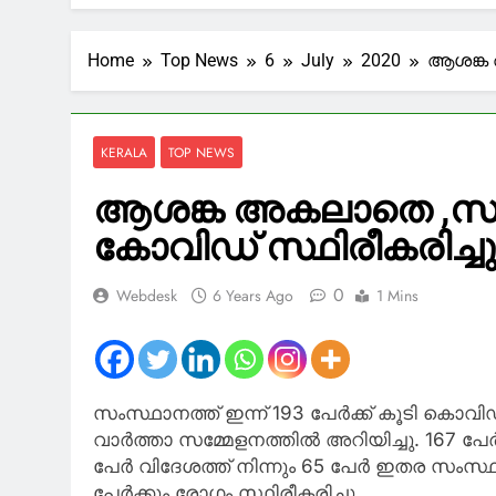
ഹൈക്കോടത
5 Hours Ago
അടിയന്തര സാ
Home
Top News
6
July
2020
ആശങ്ക അ
5 Hours Ago
‘ബൈ മീ എ കോ
6 Hours Ago
KERALA
TOP NEWS
മത്സ്യതൊഴില
ഉറപ്പ് നൽകി
ആശങ്ക അകലാതെ ,സംസ്
6 Hours Ago
കോവിഡ് സ്ഥിരീകരിച്ചു
നബിദിനം: യ
8 Hours Ago
0
Webdesk
6 Years Ago
1 Mins
സംസ്ഥാനത്ത് ഇന്ന് 193 പേര്‍ക്ക് കൂടി കൊവി
വാര്‍ത്താ സമ്മേളനത്തില്‍ അറിയിച്ചു. 167 പേ
പേര്‍ വിദേശത്ത് നിന്നും 65 പേര്‍ ഇതര സംസ്ഥ
പേര്‍ക്കും രോഗം സ്ഥിരീകരിച്ചു