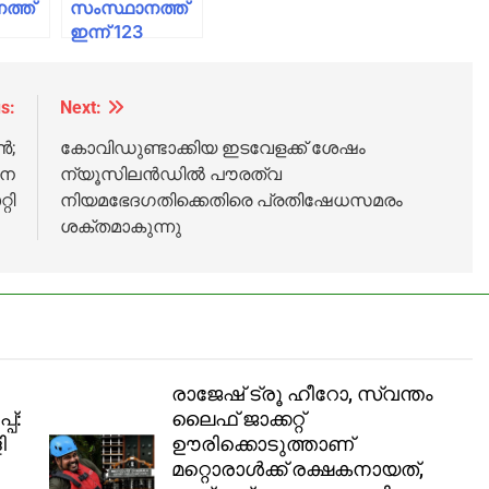
ത്ത്
സംസ്ഥാനത്ത്
ഇന്ന് 123
പേർക്ക്
കൊവിഡ്
്ചു;
സ്ഥിരീകരിച്ചു;
s:
Next:
53 പേർക്ക്
ൺ;
കോവിഡുണ്ടാക്കിയ ഇടവേളക്ക് ശേഷം
തി
രോഗമുക്തി
പന
ന്യൂസിലൻഡിൽ പൗരത്വ
റി
നിയമഭേദഗതിക്കെതിരെ പ്രതിഷേധസമരം
ശക്തമാകുന്നു
രാജേഷ് ട്രൂ ഹീറോ, സ്വന്തം
പ്:
ലൈഫ് ജാക്കറ്റ്
ി
ഊരിക്കൊടുത്താണ്
മറ്റൊരാള്‍ക്ക് രക്ഷകനായത്,