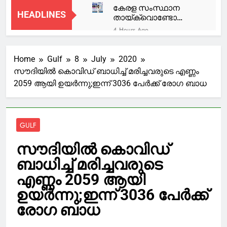
കേരള സംസ്ഥാന
HEADLINES
തായ്‌ക്വൊണ്ടോ
ചാമ്പ്യൻഷിപ്പ്:
4 Hours Ago
സാത്വിക്
രാജേഷ് ട്രൂ ഹീറോ,
എൻ.എയ്ക്ക് വെള്ളി
സ്വന്തം ലൈഫ് ജാക്കറ്റ്
Home
Gulf
8
July
2020
ഊരിക്കൊടുത്താണ്
4 Hours Ago
മറ്റൊരാള്‍ക്ക്
സൗദിയില്‍ കൊവിഡ് ബാധിച്ച് മരിച്ചവരുടെ എണ്ണം
അടിയന്തര
രക്ഷകനായത്,
2059 ആയി ഉയര്‍ന്നു;ഇന്ന് 3036 പേര്‍ക്ക് രോഗ ബാധ
സാഹചര്യം
സല്യൂട്ട്: ഹൈക്കോടതി
ഉണ്ടായാല്‍ അര്‍ജുന്‍
4 Hours Ago
ആയങ്കിയെ
‘ബൈ മീ എ കോഫി’
വെടിവയ്ക്കാന്‍
ഇത് കാപ്പിക്കടയല്ല….;
നിര്‍ദേശം
GULF
ഫേസ്ബുക്ക്
5 Hours Ago
പോസ്റ്റുമായി മന്ത്രി
മത്സ്യതൊഴിലാളികളെ
സൗദിയില്‍ കൊവിഡ്
റോജി എം ജോൺ
കാണാതായ സംഭവം,
ബാധിച്ച് മരിച്ചവരുടെ
അനുനയ നീക്കവുമായി
5 Hours Ago
മുഖ്യമന്ത്രി; തിരച്ചിൽ
നബിദിനം: യുഎഇയിൽ
എണ്ണം 2059 ആയി
ഊർജിതമാക്കുമെന്ന്
അവധി പ്രഖ്യാപിച്ചു;
ഉറപ്പ് നൽകി
ഉയര്‍ന്നു;ഇന്ന് 3036 പേര്‍ക്ക്
വാരാന്ത്യ അവധി
8 Hours Ago
കൂടെയാകുമ്പോൾ
രോഗ ബാധ
‘സൂപ്പർ ഹോളിഡേ’!