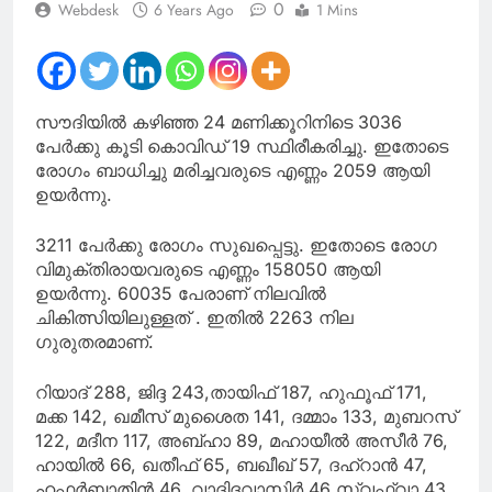
0
Webdesk
6 Years Ago
1 Mins
സൗദിയില്‍ കഴിഞ്ഞ 24 മണിക്കൂറിനിടെ 3036
പേര്‍ക്കു കൂടി കൊവിഡ് 19 സ്ഥിരീകരിച്ചു. ഇതോടെ
രോഗം ബാധിച്ചു മരിച്ചവരുടെ എണ്ണം 2059 ആയി
ഉയര്‍ന്നു.
3211 പേര്‍ക്കു രോഗം സുഖപ്പെട്ടു. ഇതോടെ രോഗ
വിമുക്തിരായവരുടെ എണ്ണം 158050 ആയി
ഉയര്‍ന്നു. 60035 പേരാണ് നിലവില്‍
ചികിത്സിയിലുള്ളത് . ഇതില്‍ 2263 നില
ഗുരുതരമാണ്.
റിയാദ് 288, ജിദ്ദ 243,തായിഫ് 187, ഹുഫൂഫ് 171,
മക്ക 142, ഖമീസ് മുശൈത 141, ദമ്മാം 133, മുബറസ്
122, മദീന 117, അബ്ഹാ 89, മഹായീല്‍ അസീര്‍ 76,
ഹായില്‍ 66, ഖതീഫ് 65, ബഖീഖ് 57, ദഹ്‌റാന്‍ 47,
ഹഫര്‍ബാതിന്‍ 46, വാദിദവാസിര്‍ 46 സ്വഫ്‌വാ 43,