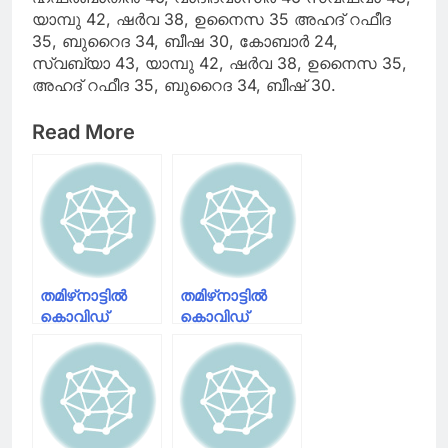
യാമ്പു 42, ഷര്‍വ 38, ഉനൈസ 35 അഹദ് റഫീദ
35, ബുറൈദ 34, ബീഷ 30, കോബാര്‍ 24,
സ്വബ്‌യാ 43, യാമ്പു 42, ഷര്‍വ 38, ഉനൈസ 35,
അഹദ് റഫീദ 35, ബുറൈദ 34, ബീഷ് 30.
Read More
തമിഴ്‌നാട്ടില്‍
തമിഴ്‌നാട്ടില്‍
കൊവിഡ്
കൊവിഡ്
ബാധിതരുടെ
ബാധിതരുടെ
എണ്ണം രണ്ട്
എണ്ണം രണ്ട്
ലക്ഷത്തിലേക്ക്;
ലക്ഷം പിന്നിട്ടു;
പുതുതായി
24
രോഗം
മണിക്കൂറിനിടെ
സ്ഥിരീകരിച്ചത്
6988 പേര്‍ക്ക്‌