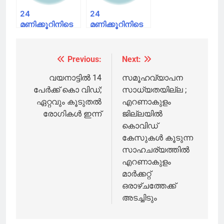
6785 പേര്‍ക്ക്‌
രോഗം
24
24
സ്ഥിരീകരിച്ചു
മണിക്കൂറിനിടെ
മണിക്കൂറിനിടെ
28,701 പേര്‍ക്ക്
49 മരണം;
കൂടി കൊവിഡ്,
സൗദിയില്‍
500 മരണം;
കൊവിഡ്
Previous:
Next:
Post
രാജ്യത്ത് 8.78
ബാധിച്ച്
ലക്ഷം കൊവിഡ്
മരിച്ചവരുടെ
navigation
വയനാട്ടില്‍ 14
സമൂഹവ്യാപന
ബാധിതര്‍
എണ്ണം
പേര്‍ക്ക് കൊ വിഡ്;
സാധ്യതയില്ല ;
രണ്ടായിരം
ഏറ്റവും കൂടുതൽ
എറണാകുളം
കവിഞ്ഞു
രോഗികൾ ഇന്ന്
ജില്ലയിൽ
കൊവിഡ്
കേസുകൾ കൂടുന്ന
സാഹചര്യത്തിൽ
എറണാകുളം
മാർക്കറ്റ്
ഒരാഴ്ചത്തേക്ക്
അടച്ചിടും