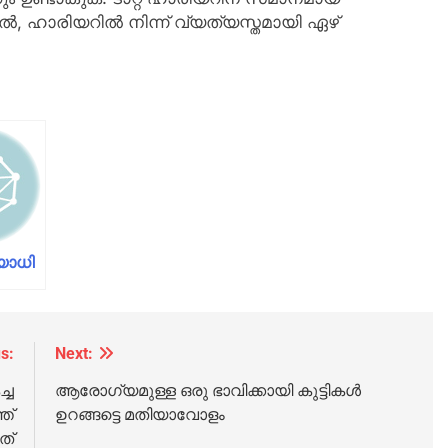
ാല്‍, ഹാരിയറില്‍ നിന്ന് വ്യത്യസ്തമായി ഏഴ്
യാധി
സ്
്കും;
s:
Next:
്ത്
്ച
ആരോഗ്യമുള്ള ഒരു ഭാവിക്കായി കുട്ടികൾ
ത്
ഉറങ്ങട്ടെ മതിയാവോളം
്റി
ത്