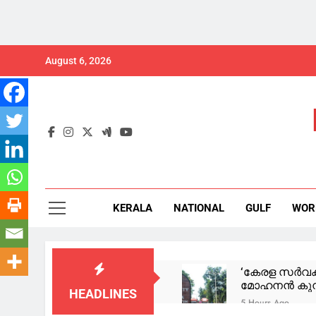
Skip
August 6, 2026
to
content
KERALA
NATIONAL
GULF
WOR
‘കേരള സര്‍വക
മോഹനന്‍ കുന്ന
HEADLINES
5 Hours Ago