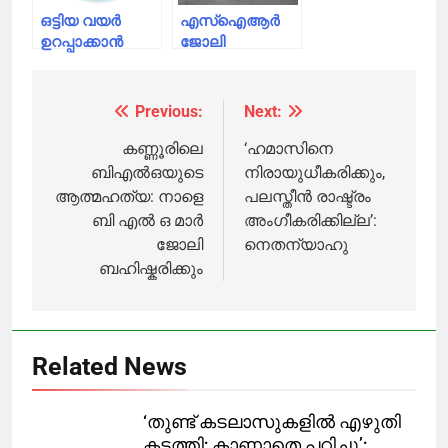
ഒട്ടിയ വയര്‍
എസ്‌ഐആർ
ഉറപ്പാക്കാൻ
ജോലി
ബാർലി വെള്ളം
സമ്മർദം?;
കണ്ണൂരിൽ
ബിഎൽഒ
Previous:
Next:
Post
ജീവനൊടുക്കി
navigation
കണ്ണൂരിലെ
‘ഹമാസിനെ
ബിഎൽഒയുടെ
നിരായുധീകരിക്കും,
ആത്മഹത്യ: നാളെ
പലസ്തീൻ രാഷ്ട്രം
ബി എൽ ഒ മാർ
അം​ഗീകരിക്കില്ല’:
ജോലി
നെതന്യാഹു
ബഹിഷ്കരിക്കും
Related News
‘തുണ്ട് കടലാസുകളില്‍ എഴുതി
കടത്തി; കാണാതെ പഠിച്ചു’;