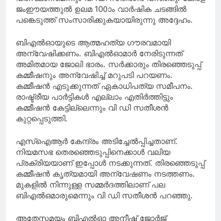
ജംഈയത്തുൽ ഉലമ 100ാം വാർഷിക ചടങ്ങിൽ
പങ്കെടുത്ത് സംസാരിക്കുകയായിരുന്നു അദ്ദേഹം.
ബിഎൽഓയുടെ ആത്മഹത്യ ഗൗരവമായി
അന്വേഷിക്കണം. ബിഎൽഓമാർ നേരിടുന്നത്
അമിതമായ ജോലി ഭാരം. സർക്കാരും തിരഞ്ഞെടുപ്പ്
കമ്മീഷനും അന്വേഷിച്ച് മറുപടി പറയണം.
കമ്മീഷൻ എടുക്കുന്നത് ഏകാധിപത്യ സമീപനം.
രാഷ്ട്രീയ പാർട്ടികൾ എല്ലാം എതിർത്തിട്ടും
കമ്മീഷൻ കേട്ടില്ലെന്നും വി ഡി സതീശൻ
കുറ്റപ്പെടുത്തി.
എസ്ഐആർ കേന്ദ്രം അടിച്ചേൽപ്പിച്ചതാണ്.
നിയമസഭ തെരഞ്ഞെടുപ്പിനെക്കാൾ വലിയ
പ്രക്രിയയാണ് ഇപ്പോൾ നടക്കുന്നത്. തിരഞ്ഞെടുപ്പ്
കമ്മീഷൻ കൃത്യമായി അന്വേഷണം നടത്തണം.
മുകളിൽ നിന്നുള്ള സമ്മർദത്തിലാണ് പല
ബിഎൽഒമാരുമെന്നും വി ഡി സതീശൻ പറഞ്ഞു.
അതേസമയം ബിഎൽഓ അനീഷ് ജോർജ്