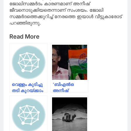
ജോലിസമ്മർദം കാരണമാണ് അനീഷ്
ജീവനൊടുക്കിയതെന്നാണ് സംശയം. ജോലി
സമ്മർദത്തെക്കുറിച്ച് നേരത്തെ ഇയാൾ വീട്ടുകാരോട്
പറഞ്ഞിരുന്നു.
Read More
വെള്ളം കുടിച്ചു
‘ബിഎൽഒ
തടി കുറയ്ക്കാം
അനീഷ്
ജോർജിനെ
CPIM
ഭീഷണിപ്പെടുത്തി’;
ആരോപണവുമായി
കോൺഗ്രസ്