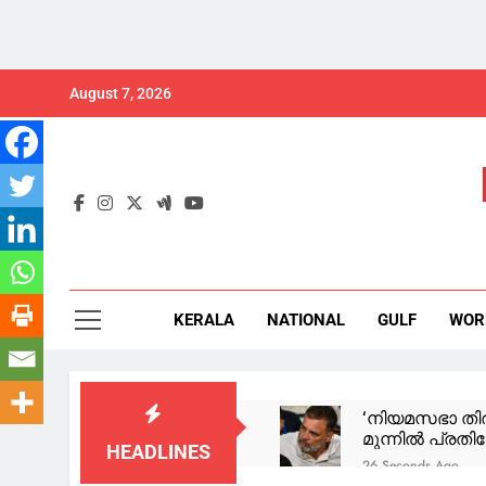
Skip
August 7, 2026
to
content
KERALA
NATIONAL
GULF
WOR
‘നിയമസഭാ തിര
മുന്നിൽ പ്രതിഷേ
HEADLINES
26 Seconds Ago