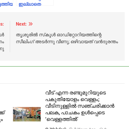
െത്തിയ
ഇല്ലാതെ
്മയെ
ബൈക്കിൽ
കൊന്നു
യാത്ര
ചെയ്തു;
s:
Next:
വൃദ്ധന്റെ
കൾ
തൃശൂരില്‍ സ്‌കൂള്‍ ഓഡിറ്റോറിയത്തിന്റെ
മുഖത്തടിച്ച്
നം
സീലിംഗ് അടര്‍ന്നു വീണു; ഒഴിവായത് വന്‍ദുരന്തം
ജീപ്പിലേക്ക്
തള്ളിയിട്ട്
നു
പോലീസ്
വീട് എന്ന രണ്ടുമുറിയുടെ
പകുതിയോളം വെള്ളം;
വീടിനുള്ളിൽ സഞ്ചരിക്കാൻ
ക്
പലക, പാചകം ഉൾപ്പെടെ
ും
‘വെള്ളത്തിൽ’
Webdesk