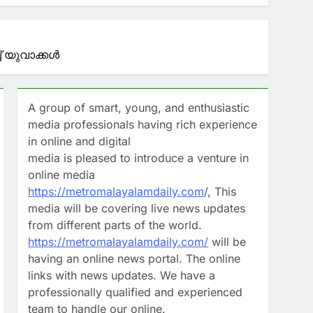
്കാൻ പലക, പാചകം ഉൾപ്പെടെ
 കൃഷിയിടത്തെ നോട്ടമിട്ട് സംഹാര
 യുവാക്കള്‍
A group of smart, young, and enthusiastic
media professionals having rich experience
ര്‍ഷം
in online and digital
media is pleased to introduce a venture in
16 കോടി രൂപ; മറ്റൊരു
online media
https://metromalayalamdaily.com
/, This
media will be covering live news updates
from different parts of the world.
https://metromalayalamdaily.com/
will be
having an online news portal. The online
links with news updates. We have a
professionally qualified and experienced
team to handle our online.