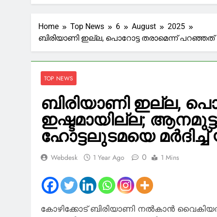
വീട് എന്ന 
‘വെള്ളത്തിൽ
2 Hours Ago
Home
Top News
6
August
2025
30 മീറ്റർ അ
ബിരിയാണി ഇല്ല, പൊറോട്ട തരാമെന്ന് പറഞ്ഞത് ഇഷ്
കടൽത്തിര
2 Hours Ago
സൗദി അറേബ്യ
2 Hours Ago
TOP NEWS
പ്രതിഭയുടെ 
ബിരിയാണി ഇല്ല, പൊറ
2 Hours Ago
അപൂര്‍വ്വ ജ
ഇഷ്ടമായില്ല; ആനമുട്ട
മഹാദൗത്യത്തി
ഹോട്ടലുടമയെ മര്‍ദിച്ച്
2 Hours Ago
0
Webdesk
1 Year Ago
1 Mins
കോഴിക്കോട് ബിരിയാണി നല്‍കാന്‍ വൈകിയതിന്