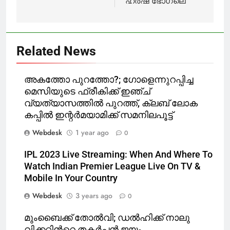
ഹർഷ ഭോഗ്‌ലെ
Related News
അകത്തോ പുറത്തോ?; ഗോളെന്നുറപ്പിച്ച
മെസിയുടെ ഫ്രീകിക്ക് ഇഞ്ച്
വ്യത്യാസത്തില്‍ പുറത്ത്, ക്ലബ് ലോക
കപ്പില്‍ ഇന്റര്‍മയാമിക്ക് സമനിലപൂട്ട്
Webdesk
1 year ago
0
IPL 2023 Live Streaming: When And Where To
Watch Indian Premier League Live On TV &
Mobile In Your Country
Webdesk
3 years ago
0
മുംബൈക്ക് തോൽവി; ഡല്‍ഹിക്ക് നാലു
വിക്കറ്റിന്‍റെ തകര്‍പ്പന്‍ ജയം