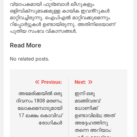
വ്യാപകമായി ഫുട്ബോൾ ലീഗുകളും
ഒളിമ്പിക്സുമടക്കമുള്ള കായിക ഇവൻ്റുകൾ
മാറ്റിവച്ചിരുന്നു. ഐപിഎൽ മാറ്റിവക്കുമെന്നും
റിപ്പോർട്ടുകൾ ഉണ്ടായിരുന്നു. അതിനിടെയാണ്
പുതിയ സംഭവ വികാസങ്ങൾ.
Read More
No related posts.
Previous:
Next:
Post
navigation
അമേരിക്കയിൽ ഒരു
ഇനി ഒരു
ദിവസം 1808 മരണം;
മടങ്ങിവരവ്
ലോകമെമ്പാടുമായി
ധോണിക്ക്
17 ലക്ഷം കൊവിഡ്
ഉണ്ടാവില്ല; അത്
രോഗികൾ
അദ്ദേഹത്തിനു
തന്നെ അറിയാം: