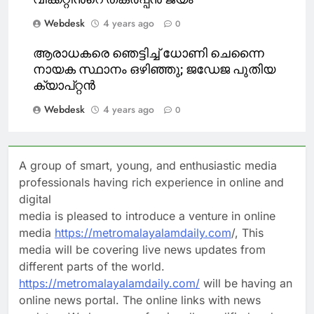
Webdesk
4 years ago
0
ആരാധകരെ ഞെട്ടിച്ച് ധോണി ചെന്നൈ
നായക സ്ഥാനം ഒഴിഞ്ഞു; ജഡേജ പുതിയ
ക്യാപ്റ്റൻ
Webdesk
4 years ago
0
A group of smart, young, and enthusiastic media
professionals having rich experience in online and
digital
media is pleased to introduce a venture in online
media
https://metromalayalamdaily.com
/, This
media will be covering live news updates from
different parts of the world.
https://metromalayalamdaily.com/
will be having an
online news portal. The online links with news