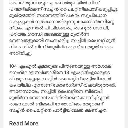
തങ്ങൾ മുന്നോട്ടുവച്ച ഫോർമുലയിൽ നിന്ന്
പിന്മാറില്ലെന്ന് സച്ചിൻ പൈലറ്റ് നിലപാട് കടുപ്പിച്ചു.
മുഖ്യമന്ത്രി സ്ഥാനത്തിന് പകരം സുപ്രധാന
വകുപ്പുകൾ നൽകാനായിരുന്നു കോൺഗ്രസിന്റെ
നീക്കം. എന്നാൽ പി ചിദംബരം, രാഹുൽ ഗാന്ധി,
പ്രിയങ്ക ഗാന്ധി അടക്കമുള്ള മുതിർന്ന
നേതാക്കളുമായി സംസാരിച്ച സച്ചിൻ പൈലറ്റ് മുൻ
നിലപാടിൽ നിന്ന് മാറ്റമില്ല എന്ന് നേതൃത്വത്തെ
അറിയിച്ചു.
104 എംഎൽഎമാരുടെ പിന്തുണയുള്ള അശോക്
ഗെഹ്‌ലോട്ട് സർക്കാരിനെ 18 എംഎൽഎമാരുടെ
പിന്തുണയുള്ള സച്ചിൻ പൈലറ്റിന് അട്ടിമറിക്കാൻ
കഴിയില്ല എന്നാണ് കോൺഗ്രസ് വിലയിരുത്തൽ.
അതേസമയം, സച്ചിൻ പൈലറ്റിനെ ബിജെപി
മുതിർന്ന നേതാവ് പാർട്ടിയിലേക്ക് ക്ഷണിച്ചിട്ടുണ്ട്.
രാജസ്ഥാൻ ബിജെപി നേതാവ് ഓം മതൂറാണ്
സച്ചിൻ പൈലറ്റിനെ പാർട്ടിയിലേക്ക് ക്ഷണിച്ചത്.
Read More