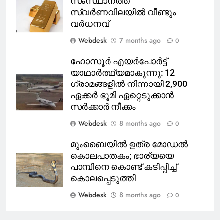
സംസ്ഥാനത്ത്
സ്വർണവിലയിൽ വീണ്ടും
വർധനവ്
Webdesk
7 months ago
0
ഹോസൂർ എയർപോർട്ട്
യാഥാർത്ഥ്യമാകുന്നു: 12
ഗ്രാമങ്ങളിൽ നിന്നായി 2,900
ഏക്കർ ഭൂമി ഏറ്റെടുക്കാൻ
സർക്കാർ നീക്കം
Webdesk
8 months ago
0
മുംബൈയിൽ ഉത്ര മോഡൽ
കൊലപാതകം; ഭാര്യയെ
പാമ്പിനെ കൊണ്ട് കടിപ്പിച്ച്
കൊലപ്പെടുത്തി
Webdesk
8 months ago
0