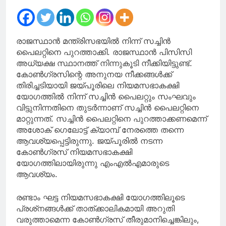
നിർ‌ത്തലാക്കിയെന്ന്
നോട്ടീസ്
പ്രദർശിപ്പിക്കും
രാജസ്ഥാൻ മന്ത്രിസഭയിൽ നിന്ന് സച്ചിൻ
പൈലറ്റിനെ പുറത്താക്കി. രാജസ്ഥാൻ പിസിസി
അധ്യക്ഷ സ്ഥാനത്ത് നിന്നുകൂടി നീക്കിയിട്ടുണ്ട്.
കോൺഗ്രസിന്റെ അനുനയ നീക്കങ്ങൾക്ക്
തിരിച്ചടിയായി ജയ്പൂരിലെ നിയമസഭാകക്ഷി
യോഗത്തിൽ നിന്ന് സച്ചിൻ പൈലറ്റും സംഘവും
വിട്ടുനിന്നതിനെ തുടർന്നാണ് സച്ചിൻ പൈലറ്റിനെ
മാറ്റുന്നത്. സച്ചിൻ പൈലറ്റിനെ പുറത്താക്കണമെന്ന്
അശോക് ഗെലോട്ട് ക്യാമ്പ് നേരത്തെ തന്നെ
ആവശ്യപ്പെട്ടിരുന്നു. ജയ്പൂരിൽ നടന്ന
കോൺഗ്രസ് നിയമസഭാകക്ഷി
യോഗത്തിലായിരുന്നു എംഎൽഎമാരുടെ
ആവശ്യം.
രണ്ടാം ഘട്ട നിയമസഭാകക്ഷി യോഗത്തിലൂടെ
പ്രശ്‌നങ്ങൾക്ക് താത്ക്കാലികമായി അറുതി
വരുത്താമെന്ന കോൺഗ്രസ് തീരുമാനിച്ചെങ്കിലും,