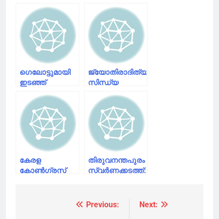
ഗെലോട്ടുമായി
ജ്യോതിരാദിത്യ
ഇടഞ്ഞ്
സിന്ധ്യ
രാഹുല്‍, ആ
കോൺഗ്രസിൽ
പരാമര്‍ശം
നിന്ന് രാജിവെച്ചു
അതിരുകടന്നു,
സച്ചിന്
അവസരവുമായി
കോണ്‍ഗ്രസ്!!
കേരള
തിരുവനന്തപുരം
കോൺഗ്രസ്
സ്വര്‍ണക്കടത്ത്:
ജോസ് കെ
സ്വപ്‌ന
മാണി
സുരേഷിനെ
വിഭാഗത്തെ
ഐടി വകുപ്പില്‍
Previous:
Next:
Post
യുഡിഎഫിൽ
നിന്ന്