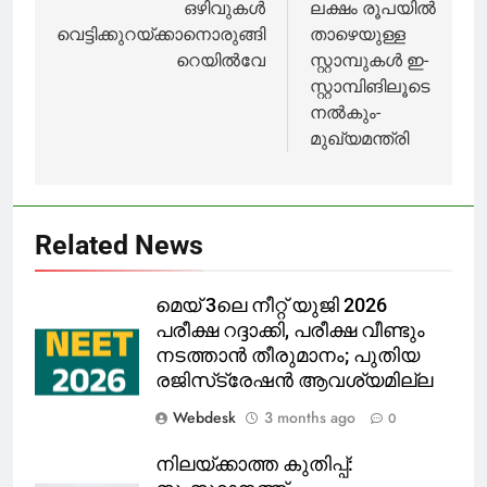
നിന്ന്
പുറത്താക്കി
navigation
ഒഴിവുകള്‍
ലക്ഷം രൂപയില്‍
പുറത്താക്കി
വെട്ടിക്കുറയ്ക്കാനൊരുങ്ങി
താഴെയുള്ള
റെയില്‍വേ
സ്റ്റാമ്പുകള്‍ ഇ-
സ്റ്റാമ്പിങിലൂടെ
നല്‍കും-
മുഖ്യമന്ത്രി
Related News
മെയ് 3ലെ നീറ്റ് യുജി 2026
പരീക്ഷ റദ്ദാക്കി, പരീക്ഷ വീണ്ടും
നടത്താൻ തീരുമാനം; പുതിയ
രജിസ്‌ട്രേഷൻ ആവശ്യമില്ല
Webdesk
3 months ago
0
നിലയ്ക്കാത്ത കുതിപ്പ്: