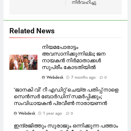
നിര്‍വഹിച്ചു
Related News
നിയമപോരാട്ടം
അവസാനിക്കുന്നില്ല; ജന
നായകൻ നിർമാതാക്കൾ
സുപ്രീം കോടതിയിൽ
Webdesk
7 months ago
0
‘ജാനകി വി’ റീ എഡിറ്റ് ചെയ്ത പതിപ്പ് നാളെ
സെൻസർ ബോർഡിന് സമർപ്പിക്കും;
സംവിധായകൻ പ്രവീൺ നാരായണൻ
Webdesk
1 year ago
0
ഇന്ദ്രജിത്തും സുരാജും ഒന്നിക്കുന്ന പത്താം