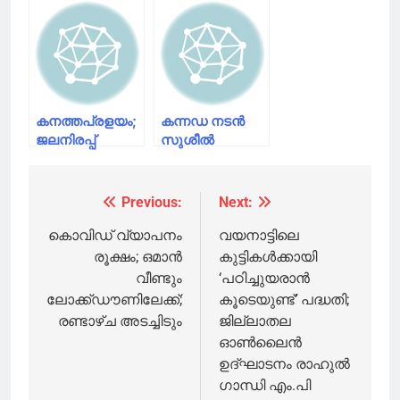
പദുക്കോണ്‍!
സ്‌പോട്ടുകള്‍
തെലുങ്കില്‍
നിന്നും മറ്റൊരു
ബ്രഹ്മാണ്ഡ
ചിത്രം
കനത്തപ്രളയം;
കന്നഡ നടൻ
ജലനിരപ്പ്
സുശീൽ
നിയന്ത്രിക്കാന്‍
ഗൗഡയെ
ഡാം തകര്‍ത്ത്
ആത്മഹത്യ
ചൈന
ചെയ്ത
Previous:
Next:
Post
നിലയിൽ
കണ്ടെത്തി
navigation
കൊവിഡ് വ്യാപനം
വയനാട്ടിലെ
രൂക്ഷം; ഒമാന്‍
കുട്ടികൾക്കായി
വീണ്ടും
‘പഠിച്ചുയരാന്‍
ലോക്ക്ഡൗണിലേക്ക്;
കൂടെയുണ്ട്’ പദ്ധതി;
രണ്ടാഴ്ച അടച്ചിടും
ജില്ലാതല
ഓണ്‍ലൈന്‍
ഉദ്ഘാടനം രാഹുല്‍
ഗാന്ധി എം.പി