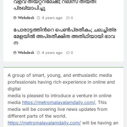
വളവ് തിയറ്ററിലേക്ക്; റിലീസ് തിയതി
പ്രഖ്യാപിച്ചു
Webdesk
4 years ago
0
പോ​രാ​ട്ട​ത്തി​ന്‍റെ പെ​ൺ​പ്ര​തീ​കം; ച​ല​ച്ചി​ത്ര​
മേ​ള​യി​ൽ അ​പ്ര​തീ​ക്ഷി​ത അ​തി​ഥി​യാ​യി ഭാ​വ​
ന
Webdesk
4 years ago
0
A group of smart, young, and enthusiastic media
professionals having rich experience in online and
digital
media is pleased to introduce a venture in online
media
https://metromalayalamdaily.com
/, This
media will be covering live news updates from
different parts of the world.
https://metromalayalamdaily.com/
will be having an