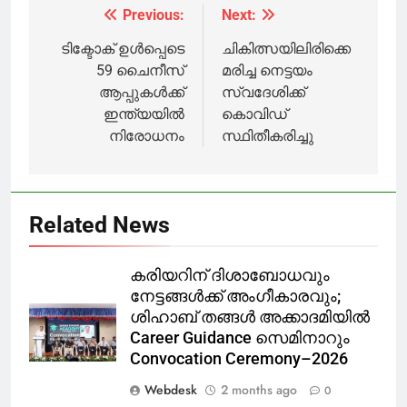
സേവനത്തിനായെത്തി
Previous:
Next:
Post
നടി നിഖില
വിമലും
navigation
ടിക്ടോക് ഉൾപ്പെടെ
ചികിത്സയിലിരിക്കെ
59 ചൈനീസ്
മരിച്ച നെട്ടയം
ആപ്പുകൾക്ക്
സ്വദേശിക്ക്
ഇന്ത്യയിൽ
കൊവിഡ്
നിരോധനം
സ്ഥിതീകരിച്ചു
Related News
കരിയറിന് ദിശാബോധവും
നേട്ടങ്ങൾക്ക് അംഗീകാരവും;
ശിഹാബ് തങ്ങൾ അക്കാദമിയിൽ
Career Guidance സെമിനാറും
Convocation Ceremony–2026
Webdesk
2 months ago
0