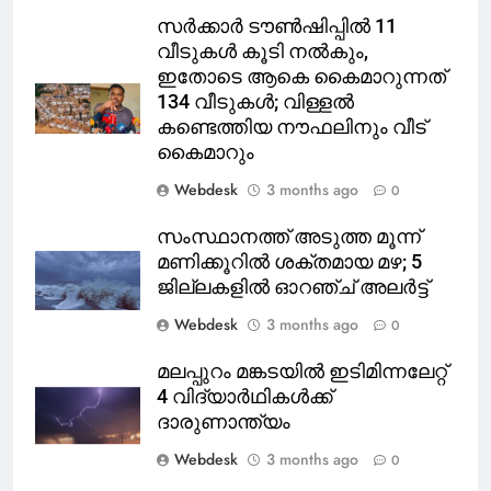
സർക്കാർ ടൗൺഷിപ്പിൽ 11
വീടുകൾ കൂടി നൽകും,
ഇതോടെ ആകെ കൈമാറുന്നത്
134 വീടുകൾ; വിള്ളൽ
കണ്ടെത്തിയ നൗഫലിനും വീട്
കൈമാറും
Webdesk
3 months ago
0
സംസ്ഥാനത്ത് അടുത്ത മൂന്ന്
മണിക്കൂറിൽ ശക്തമായ മഴ; 5
ജില്ലകളിൽ ഓറഞ്ച് അലർട്ട്
Webdesk
3 months ago
0
മലപ്പുറം മങ്കടയിൽ ഇടിമിന്നലേറ്റ്
4 വിദ്യാർഥികൾക്ക്
ദാരുണാന്ത്യം
Webdesk
3 months ago
0