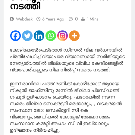
എത്തുക; NK
നടത്തി
പ്രേമചന്ദ്രൻ എംപി
0
Webdesk
6 Years Ago
1 Mins
കോഴിക്കോട്:പെട്രോൾ ഡീസൽ വില വർധനയിൽ
പ്രതിഷേധിച്ച് വ്യാപാര വ്യാവസായി സമിതിയുടെ
നേതൃത്വത്തിൽ ജില്ലയുടെ വിവിധ കേന്ദ്രങ്ങളിൽ
വ്യാപാരികളുടെ നില നിൽപ്പ് സമരം നടത്തി.
ഇന്ന് രാവിലെ പത്ത് മണിക്ക് കോഴിക്കോട് ആദായ
നികുതി ഓഫീസിനു മുന്നിൽ ജില്ലാ പ്രസിഡണ്ട്
ഗഫൂർ ഉദ്ഘാടനം ചെയ്തു. ഫറോക്കിൽ നടന്ന
സമരം ജില്ലാ സെക്രട്ടറി മരക്കാരും, , വടകരയൽ
സംസ്ഥന ജോ: സെക്രട്ടറി സി കെ
വിജയനും,മെഡിക്കൽ കോളേജ് മേഖലസമരം
സംസ്ഥാന കമ്മറ്റി അംഗം സി വി ഇഖ്ബാലും
ഉദ്ഘാനം നിർവഹിച്ചു.