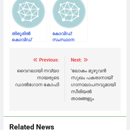
കലക്ടറെയും
സോൺ
എസ് പിയെയും
പുന:പരിശോധിക്കണം;സുൽത്താൻ
സ്ഥലം മാറ്റി
ബത്തേരി
മർച്ചൻ്റ്
അസോസിയേഷൻ
തിരൂരില്‍
കോവിഡ്:
കൊവിഡ്
സംസ്ഥാന
നിരീക്ഷണ
സര്‍ക്കാരിന്
കേന്ദ്രത്തിലായിരുന്ന
കൈയടിച്ച് നടി
ആള്‍
കനിഹ
Previous:
Next:
Post
കുഴഞ്ഞുവീണു
മരിച്ചു
navigation
വൈറലായി നവ്യാ
‘ലോകം മുഴുവന്‍
നായരുടെ
സുഖം പകരാനായി’
ഡാല്‍ഗോന കോഫി
ഗാനാലാപനവുമായി
സീരിയല്‍
താരങ്ങളും
Related News