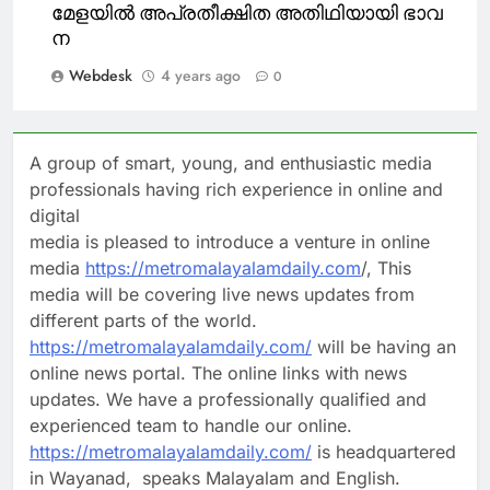
മേ​ള​യി​ൽ അ​പ്ര​തീ​ക്ഷി​ത അ​തി​ഥി​യാ​യി ഭാ​വ​
ന
Webdesk
4 years ago
0
A group of smart, young, and enthusiastic media
professionals having rich experience in online and
digital
media is pleased to introduce a venture in online
media
https://metromalayalamdaily.com
/, This
media will be covering live news updates from
different parts of the world.
https://metromalayalamdaily.com/
will be having an
online news portal. The online links with news
updates. We have a professionally qualified and
experienced team to handle our online.
https://metromalayalamdaily.com/
is headquartered
in Wayanad, speaks Malayalam and English.