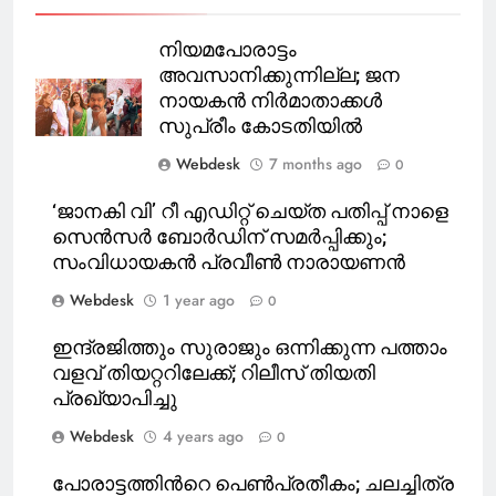
നിയമപോരാട്ടം
അവസാനിക്കുന്നില്ല; ജന
നായകൻ നിർമാതാക്കൾ
സുപ്രീം കോടതിയിൽ
Webdesk
7 months ago
0
‘ജാനകി വി’ റീ എഡിറ്റ് ചെയ്ത പതിപ്പ് നാളെ
സെൻസർ ബോർഡിന് സമർപ്പിക്കും;
സംവിധായകൻ പ്രവീൺ നാരായണൻ
Webdesk
1 year ago
0
ഇന്ദ്രജിത്തും സുരാജും ഒന്നിക്കുന്ന പത്താം
വളവ് തിയറ്ററിലേക്ക്; റിലീസ് തിയതി
പ്രഖ്യാപിച്ചു
Webdesk
4 years ago
0
പോ​രാ​ട്ട​ത്തി​ന്‍റെ പെ​ൺ​പ്ര​തീ​കം; ച​ല​ച്ചി​ത്ര​