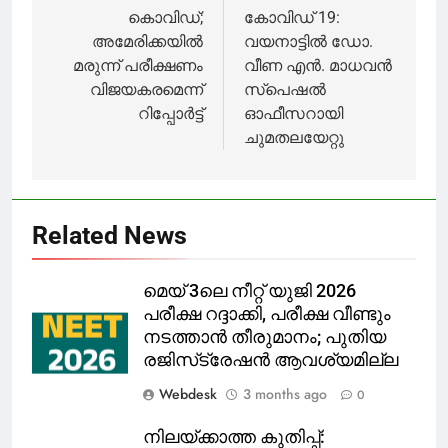
സംഭവം
മറച്ചുവെച്ചു
navigation
കൊവിഡ്;
കോവിഡ് 19:
നോയിഡയിൽ
അമേരിക്കയിൽ
വയനാട്ടിൽ ഡോ.
മരുന്ന് പരീക്ഷണം
വീണ എന്‍. മാധവൻ
വിജയകരമെന്ന്
സ്‌പെഷല്‍
റിപ്പോർട്ട്
ഓഫീസറായി
ചുമതലയേറ്റു
Related News
മെയ് 3ലെ നീറ്റ് യുജി 2026
പരീക്ഷ റദ്ദാക്കി, പരീക്ഷ വീണ്ടും
നടത്താൻ തീരുമാനം; പുതിയ
രജിസ്‌ട്രേഷൻ ആവശ്യമില്ല
Webdesk
3 months ago
0
നിലയ്ക്കാത്ത കുതിപ്പ്: