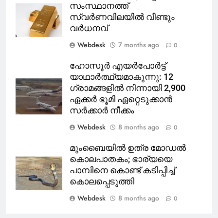
സംസ്ഥാനത്ത്
സ്വർണവിലയിൽ വീണ്ടും
വർധനവ്
Webdesk
7 months ago
0
ഹോസൂർ എയർപോർട്ട്
യാഥാർത്ഥ്യമാകുന്നു: 12
ഗ്രാമങ്ങളിൽ നിന്നായി 2,900
ഏക്കർ ഭൂമി ഏറ്റെടുക്കാൻ
സർക്കാർ നീക്കം
Webdesk
8 months ago
0
മുംബൈയിൽ ഉത്ര മോഡൽ
കൊലപാതകം; ഭാര്യയെ
പാമ്പിനെ കൊണ്ട് കടിപ്പിച്ച്
കൊലപ്പെടുത്തി
Webdesk
8 months ago
0