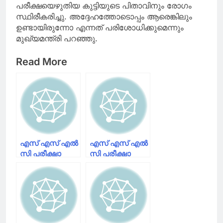
പരീക്ഷയെഴുതിയ കുട്ടിയുടെ പിതാവിനും രോഗം
സ്ഥിരീകരിച്ചു. അദ്ദേഹത്തോടൊപ്പം ആരെങ്കിലും
ഉണ്ടായിരുന്നോ എന്നത് പരിശോധിക്കുമെന്നും
മുഖ്യമന്ത്രി പറഞ്ഞു.
Read More
എസ് എസ് എൽ
എസ് എസ് എൽ
സി പരീക്ഷാ
സി പരീക്ഷാ
ഫലം ഈ മാസം
ഫലം;
30 ന്;
വിജയശതമാനം
ഹയർസെക്കൺഡറി
ഏറ്റവും
രണ്ടാം വർഷം
കൂടുതലുള്ള
ഫലം
റവന്യു ജില്ല
അടുത്തമാസം
പത്തനംതിട്ട,