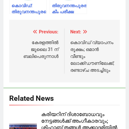
10ന്
കുറവ് വയനാട്
കൊവിഡ്:
തിരുവനന്തപുരത്ത്
ജില്ല
തിരുവനന്തപുരത്തെ
കീം പരീക്ഷ
രാമചന്ദ്രയില്‍
എഴുതിയ രണ്ട്
17 പേര്‍ക്ക് കൂടി
പേര്‍ക്ക് കോവിഡ്
രോഗം; സ്ഥിതി
Previous:
Next:
Post
ഗുരുതരമെന്ന്
മുഖ്യമന്ത്രി
navigation
കേരളത്തില്‍
കൊവിഡ് വ്യാപനം
ജൂലൈ 31 ന്
രൂക്ഷം; ഒമാന്‍
ബലിപെരുന്നാൾ
വീണ്ടും
ലോക്ക്ഡൗണിലേക്ക്;
രണ്ടാഴ്ച അടച്ചിടും
Related News
കരിയറിന് ദിശാബോധവും
നേട്ടങ്ങൾക്ക് അംഗീകാരവും;
ശിഹാബ് തങ്ങൾ അക്കാദമിയിൽ