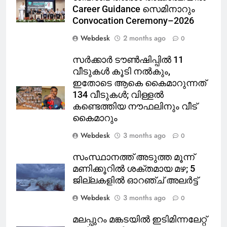
Career Guidance സെമിനാറും
Convocation Ceremony–2026
Webdesk
2 months ago
0
സർക്കാർ ടൗൺഷിപ്പിൽ 11
വീടുകൾ കൂടി നൽകും,
ഇതോടെ ആകെ കൈമാറുന്നത്
134 വീടുകൾ; വിള്ളൽ
കണ്ടെത്തിയ നൗഫലിനും വീട്
കൈമാറും
Webdesk
3 months ago
0
സംസ്ഥാനത്ത് അടുത്ത മൂന്ന്
മണിക്കൂറിൽ ശക്തമായ മഴ; 5
ജില്ലകളിൽ ഓറഞ്ച് അലർട്ട്
Webdesk
3 months ago
0
മലപ്പുറം മങ്കടയിൽ ഇടിമിന്നലേറ്റ്