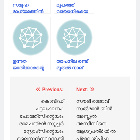
സമൂഹ
മുക്കത്ത്
മാധ്യമത്തിൽ
വയോധികയെ
വ്യാജ
പീഡിപ്പിക്കുകയും
അക്കൗണ്ടുകളുണ്ടാക്കി
മോഷണത്തിന്
സ്‌കൂൾ
ഇരയാക്കുകയും
വിദ്യാർഥിനികളെ
ചെയ്ത
പീഡിപ്പിച്ച
കേസിലെ പ്രതി
യുവാവ്
പിടിയിൽ
പിടിയിൽ
ഉന്നത
താപനില രണ്ട്
ജാതിക്കാരന്റെ
മുതൽ നാല്
ബൈക്കിൽ
ഡിഗ്രി വരെ
സ്പർശിച്ചു;
ഉയരും;കേരളത്തിലെ
കർണാകയിൽ
ജനങ്ങൾക്ക്
Previous:
Next:
Post
ദളിത് യുവാവിന്
ദുരന്തനിവാരണ
ക്രൂര മർദനം
അതോറിറ്റിയുടെ
navigation
കൊവിഡ്
സൗദി രാജാവ്
ജാഗ്രത
ചട്ടലംഘനം:
സല്‍മാന്‍ ബിന്‍
നിർദ്ദേശം
പോത്തീസിന്റെയും
അബ്ദുല്‍
രാമചന്ദ്രൻ സൂപ്പർ
അസീസിനെ
സ്റ്റോഴ്‌സിന്റെയും
ആശുപത്രിയില്‍
ലൈസൻസ് റദ്ദാക്കി
പ്രവേശിപ്പിച്ചു