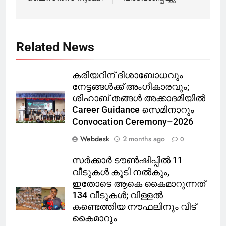
Related News
കരിയറിന് ദിശാബോധവും
നേട്ടങ്ങൾക്ക് അംഗീകാരവും;
ശിഹാബ് തങ്ങൾ അക്കാദമിയിൽ
Career Guidance സെമിനാറും
Convocation Ceremony–2026
Webdesk
2 months ago
0
സർക്കാർ ടൗൺഷിപ്പിൽ 11
വീടുകൾ കൂടി നൽകും,
ഇതോടെ ആകെ കൈമാറുന്നത്
134 വീടുകൾ; വിള്ളൽ
കണ്ടെത്തിയ നൗഫലിനും വീട്
കൈമാറും