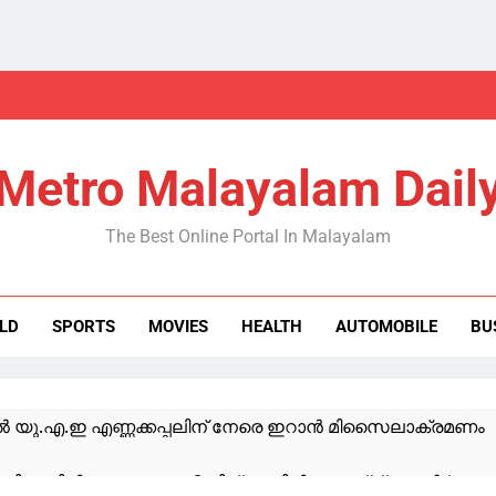
Metro Malayalam Dail
The Best Online Portal In Malayalam
LD
SPORTS
MOVIES
HEALTH
AUTOMOBILE
BU
യു.എ.ഇ എണ്ണക്കപ്പലിന് നേരെ ഇറാൻ മിസൈലാക്രമണം
ിക്കൂറിൽ മഴ കനക്കും; 2 ജില്ലകളിൽ ഓറഞ്ച് അലർട്ട്