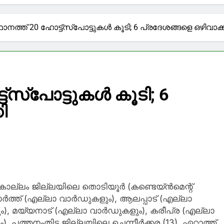
-ാം ദിവസത്തിലേക്ക്, ജനപക്ഷത്ത് നിൽക്കുന്ന സർക്കാരായി 
നത്ത് 20 ഹോട്ട്‌സ്‌പോട്ടുകൾ കൂടി; 6 പ്രദേശങ്ങളെ ഒഴിവാക്ക
കിയെ പോലെയുള്ളവർ ക്രിമിനലുകൾ ആയതല്ല, ആക്കിയ
ി മനു തോമസ്
മേരിക്കയും സഹകരണം ശക്തിപ്പെടുത്തും’; യുഎസ് അംബാസി
‌സ്‌പോട്ടുകൾ കൂടി; 6
ത്തിയിട്ട് പുറത്ത് കണ്ടിട്ടില്ല’: ആത്മഹത്യാക്കുറിപ്പും
ി
ത്തിലെത്തിക്കാൻ ഇനി എന്ത്?
. കൊല്ലം ജില്ലയിലെ തൊടിയൂർ (കണ്ടെയ്ൻമെന്റ്
്ത് (എല്ലാ വാർഡുകളും), ആലപ്പാട് (എല്ലാ
ം), മയ്യനാട് (എല്ലാ വാർഡുകളും), കരീപ്ര (എല്ലാ
 പത്തനംതിട്ട ജില്ലയിലെ ചെന്നീർക്കര (13), ഏറാത്ത്