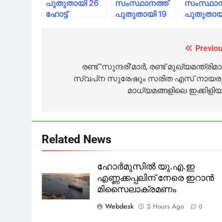
പുതുതായി 26
സംസ്ഥാനത്ത്
സംസ്ഥാന
ഹോട്ട്
പുതുതായി 19
പുതുതായ
സ്‌പോട്ടുകൾ; 7
ഹോട്ട്
ഹോട്ട്
പ്രദേശങ്ങളെ
സ്‌പോട്ടുകൾ;
സ്‌പോട്ട
ഒഴിവാക്കി
13
25
Previou
Post
പ്രദേശങ്ങളെ
പ്രദേശങ്
navigation
രണ്ട് ‘സുന്ദരി’മാർ, രണ്ട് മുഖ്യമന്ത്രിമാ
ഒഴിവാക്കി
ഒഴിവാക്കി
സ്വപ്‌ന സുരേഷും സരിത എസ് നായരു
മാധ്യമങ്ങളിലെ ഇക്കിളിയ
Related News
ഹോർമുസിൽ യു.എ.ഇ
എണ്ണക്കപ്പലിന് നേരെ ഇറാൻ
മിസൈലാക്രമണം
Webdesk
2 Hours Ago
0