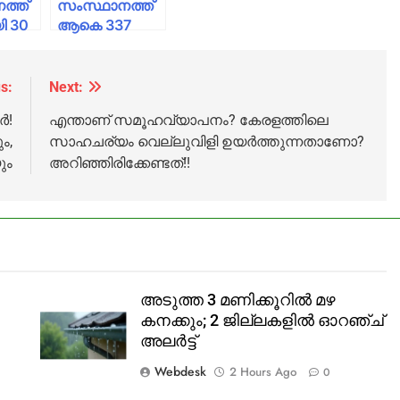
ത്ത്
സംസ്ഥാനത്ത്
ി 30
ആകെ 337
ഹോട്ട്
ുകൾ;
സ്‌പോട്ടുകൾ;
പുതുതായി 20
s:
Next:
ങളെ
എണ്ണം കൂടി
ർ!
എന്താണ് സമൂഹവ്യാപനം? കേരളത്തിലെ
ം,
സാഹചര്യം വെല്ലുവിളി ഉയര്‍ത്തുന്നതാണോ?
ും
അറിഞ്ഞിരിക്കേണ്ടത്!!
അടുത്ത 3 മണിക്കൂറിൽ മഴ
കനക്കും; 2 ജില്ലകളിൽ ഓറഞ്ച്
അലർട്ട്
Webdesk
2 Hours Ago
0