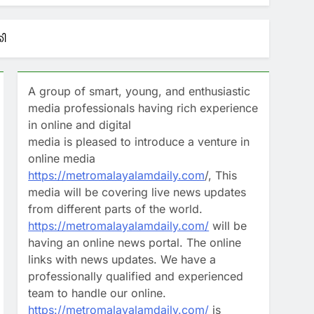
UDF മാറി കഴിഞ്ഞു; മന്ത്രി സിപി ജോൺ
ി
താണ്; പി ജയരാജനെതിരെ
A group of smart, young, and enthusiastic
ഡറുമായി ചർച്ച നടത്തി മുഖ്യമന്ത്രി
media professionals having rich experience
in online and digital
media is pleased to introduce a venture in
 വാട്സാപ് സന്ദേശവും നിർണായകം;
online media
https://metromalayalamdaily.com
/, This
media will be covering live news updates
from different parts of the world.
https://metromalayalamdaily.com/
will be
having an online news portal. The online
links with news updates. We have a
professionally qualified and experienced
team to handle our online.
https://metromalayalamdaily.com/
is