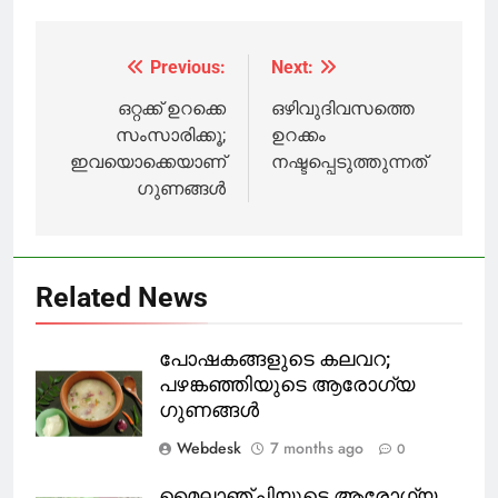
വിമാന സര്‍വീസ്
മുഖ്യമന്ത്രി
നടത്തുമെന്ന്
കുവൈത്ത്;
Previous:
Next:
Post
ഇന്ത്യന്‍
വിദഗ്ധ
navigation
ഒറ്റക്ക് ഉറക്കെ
ഒഴിവുദിവസത്തെ
സംഘമെത്തി
സംസാരിക്കൂ;
ഉറക്കം
ഇവയൊക്കെയാണ്
നഷ്ടപ്പെടുത്തുന്നത്
ഗുണങ്ങള്‍
Related News
പോഷകങ്ങളുടെ കലവറ;
പഴങ്കഞ്ഞിയുടെ ആരോഗ്യ
ഗുണങ്ങൾ
Webdesk
7 months ago
0
മൈലാഞ്ചിയുടെ ആരോഗ്യ