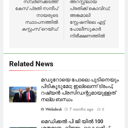
സോണിൽ
സോൺ
navigation
സ്വർണക്കടത്ത്
അറസ്റ്റിലായ
ആവശ്യപ്പെട്ടു.
നിന്നും ഒഴിവാക്കി
അശാസ്ത്രിയമായ
കേസ് പ്രതി സന്ദീപ്
പ്രതിക്ക് കൊവിഡ്;
നിലപാടെണെന്ന്
നായരുടെ
അങ്കമാലി
ബത്തേരി
സ്ഥാപനത്തിൽ
സ്റ്റേഷനിലെ എട്ട്
മുൻസിപ്പൽ
കസ്റ്റംസ് റെയ്ഡ്
പോലീസുകാർ
ചെയർമാൻ
നിരീക്ഷണത്തിൽ
മെട്രോ
മലയാളം
ന്യൂസിനോട്
പറഞ്ഞു
Related News
മഡൂറോയെ പോലെ പുടിനെയും
പിടികൂടുമോ; ഇല്ലെന്ന് ട്രംപ്,
റഷ്യൻ പ്രസിഡന്റുമായുള്ളത്
നല്ല ബന്ധം
Webdesk
7 months ago
0
മെഡിക്കൽ പി ജി യിൽ 100
ശതമാനം വിജയം കൈവരിച്ച്