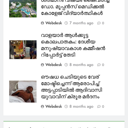
ഡോ. മൂപ്പൻസ് മെഡിക്കൽ
കോളേജ് വിദ്യാർത്ഥികൾ
Webdesk
7 months ago
0
വാളയാർ ആൾക്കൂട്ട
കൊലപാതകം: ദേശീയ
മനുഷ്യാവകാശ കമ്മീഷൻ
റിപ്പോർട്ട് തേടി
Webdesk
8 months ago
0
ഔഷധ ചെടിയുടെ വേര്
മോഷ്ടിച്ചെന്ന് ആരോപിച്ച്
അട്ടപ്പാടിയിൽ ആദിവാസി
യുവാവിന് ക്രൂര മർദനം
Webdesk
8 months ago
0