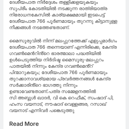
ദേശീയപാത നിർദ്ദേശം തള്ളിക്കളയുകയും
സുപ്രീം കോടതിയിൽ നടക്കുന്ന രാത്രിയാത്ര
നിരോധനകേസിൽ കാര്യക്ഷമമായി ഇടപെട്ട്
ദേശീയപാത 766 പൂർണമായും തുറന്നു കിട്ടാനുള്ള
നീക്കങ്ങൾ നടത്തേണ്ടതാണ്.
മൈസൂരുവിൽ നിന്ന് മലപ്പുറത്തേക്ക് എളുപ്പമാർഗം
ദേശീയപാത 766 തന്നെയാണ് എന്നിരിക്കെ, കേന്ദ്ര
ഗവൺമെൻറിൻ്റെ ഭാരത്മാലാ പദ്ധതിയിൽ
ഉൾപെടുത്തിയ നിർദിഷ്ട മൈസൂരു-മലപ്പുറം
പാതയിൽ നിന്നും കേന്ദ്ര ഗവൺമെൻ്റ്
പിന്മാറുകയും; ദേശീയപാത 766 പൂർണമായും
തുറക്കാനാവശ്യമായ പ്രവർത്തനങ്ങൾ കേന്ദ്ര
സർക്കാരിൻ്റെ ഭാഗത്തു നിന്നും
ഉണ്ടാവേണ്ടതാണ്.പത്ര സമ്മേളനത്തിൽ
സി അബ്ദുൾ ഖാദർ, വി കെ റെഫീക്, സംഷാദ് പി,
ഹംസ വയനാട്, നൗഷാദ് വെള്ളങ്ങര, റസാഖ്
വയനാട് എന്നിവർ പങ്കെടുത്തു
Read More