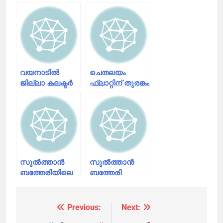
വയനാടിൽ
ചെതലയം
ജില്ലാ കലക്ടർ
ഫ്ലാറ്റിന് തുരങ്കം
പ്രഖ്യാപിച്ച
വെച്ച
കണ്ടെയ്മെൻ്റ്
സുൽത്താൻ
സോൺ
ബത്തേരി
പുന:പരിശോധിക്കണം;സുൽത്താൻ
മുൻസിപ്പൽ
ബത്തേരി
കൗൺസിലർ
മർച്ചൻ്റ്
കണ്ണിയാൻ
അസോസിയേഷൻ
അഹമ്മദ് കുട്ടി
സുൽത്താൻ
സുൽത്താൻ
രാജിവെക്കണമെന്ന്
ബത്തേരിയിലെ
ബത്തേരി
സി പി ഐ എം
ഫെയർലാന്റ്,
നഗരത്തിൽ
ബത്തേരി
തൊടുവട്ടി
കളക്ടർ
ലോക്കൽ കമ്മറ്റി
വാർഡുകളെ
പ്രഖ്യാപിച്ച
Previous:
Next:
Post
വാർത്ത
കണ്ടെയ്മെൻ്റ്
കണ്ടെയ്‌മെന്റ്
സമ്മേളനത്തിൽ