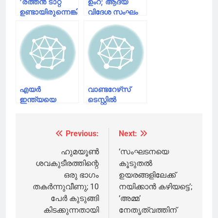
‘രത്തന്‍ ടാറ്റ
ഉംറ; ആദ്യ
ഉണ്ടായിരുന്നെങ്കില്‍
വിദേശ സംഘം
ഇതാകുമോ
സൗദിയിലെത്തി
അവസ്ഥ?’
എയര്‍ ഇന്ത്യ
വിമാന
ദുരന്തത്തില്‍
പ്രഖ്യാപിച്ച
നഷ്ടപരിഹാരം
എയര്‍
വാണ്ടറേഴ്‌സ്
നല്‍കാന്‍
ഇന്ത്യയെ
ടെസ്റ്റിൽ
വൈകുന്നതായി
വാങ്ങാന്‍
ഇന്ത്യയുടെ
വിമര്‍ശനം
താത്പര്യം
പിടി അയയുന്നു;
അറിയിച്ച് ടാറ്റ
ദക്ഷിണാഫ്രിക്ക
Previous:
Next:
Post
വിജയത്തിലേക്ക് ​​​​​​​
navigation
ഹുമയൂൺ
‘സംഘടനയെ
ശവകുടീരത്തിന്റെ
കൂടുതല്‍
ഒരു ഭാഗം
ഉയരങ്ങളിലേക്ക്
തകർന്നുവീണു; 10
നയിക്കാന്‍ കഴിയട്ടെ’;
പേർ കുടുങ്ങി
‘അമ്മ’
കിടക്കുന്നതായി
നേതൃത്വത്തിന്