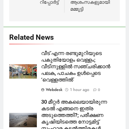
റിപ്പോർട്ട്
ആശംസകളുമായി
മമ്മൂട്ടി
Related News
വീട് എന്ന രണ്ടുമുറിയുടെ
പകുതിയോളം വെള്ളം;
വീടിനുള്ളിൽ സഞ്ചരിക്കാൻ
പലക, പാചകം ഉൾപ്പെടെ
‘വെള്ളത്തിൽ’
Webdesk
1 hour ago
0
30 മീറ്റർ അകലെയായിരുന്ന
കടൽ എങ്ങനെ ഇത്ര
അടുത്തെത്തി?; പരീക്ഷണ
കൃഷിയിടത്തെ നോട്ടമിട്ട്
സംഹാര കടൽത്തിരകൾ